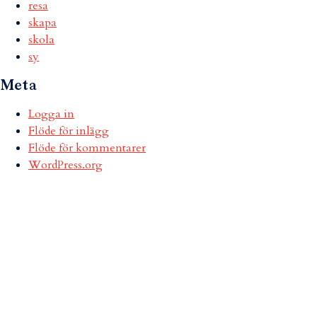
resa
skapa
skola
sy
Meta
Logga in
Flöde för inlägg
Flöde för kommentarer
WordPress.org