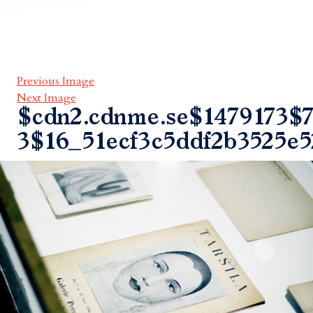
Previous Image
Next Image
$cdn2.cdnme.se$1479173$7
3$16_51ecf3c5ddf2b3525e5