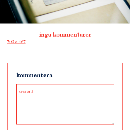
inga kommentarer
Full
700 × 467
size
kommentera