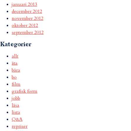
januari 2013
december 2012
november 2012
oktober 2012
september 2012
Kategorier
allt
äta
bära
bo
film
grafisk form
jobb
läsa
lista
Q&A
repriser