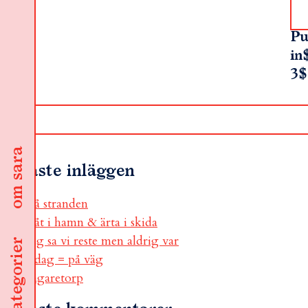
Pu
in
3$
om sara
Senaste inläggen
på stranden
båt i hamn & ärta i skida
jag sa vi reste men aldrig var
kategorier
i dag = på väg
sågaretorp