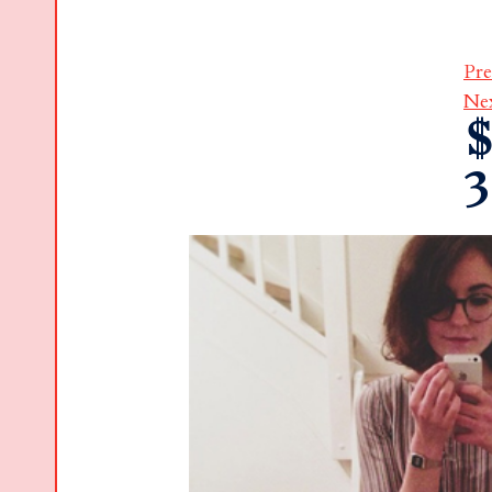
Pre
Ne
$
3