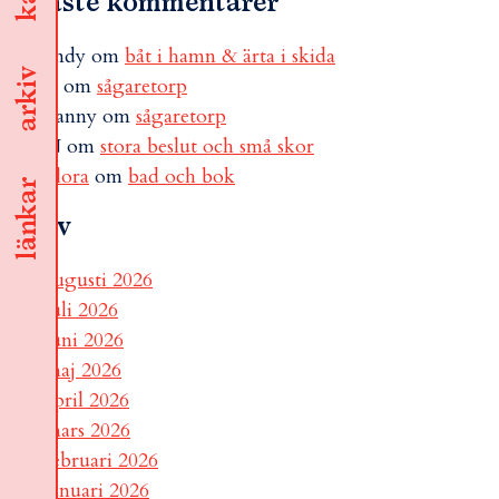
Senaste kommentarer
andy
om
båt i hamn & ärta i skida
arkiv
B
om
sågaretorp
Fanny
om
sågaretorp
N
om
stora beslut och små skor
Flora
om
bad och bok
länkar
Arkiv
augusti 2026
juli 2026
juni 2026
maj 2026
april 2026
mars 2026
februari 2026
januari 2026