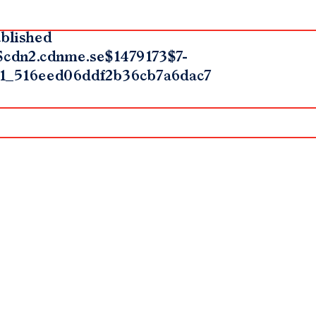
blished
$cdn2.cdnme.se$1479173$7-
1_516eed06ddf2b36cb7a6dac7