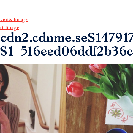
vious Image
xt Image
cdn2.cdnme.se$147917
$1_516eed06ddf2b36