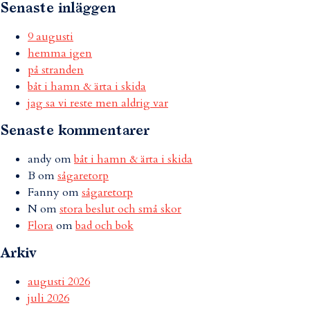
Senaste inläggen
9 augusti
hemma igen
på stranden
båt i hamn & ärta i skida
jag sa vi reste men aldrig var
Senaste kommentarer
andy
om
båt i hamn & ärta i skida
B
om
sågaretorp
Fanny
om
sågaretorp
N
om
stora beslut och små skor
Flora
om
bad och bok
Arkiv
augusti 2026
juli 2026