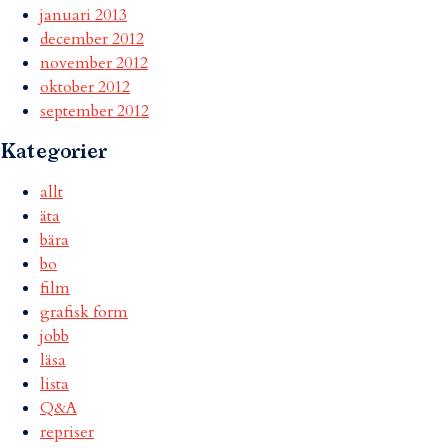
januari 2013
december 2012
november 2012
oktober 2012
september 2012
Kategorier
allt
äta
bära
bo
film
grafisk form
jobb
läsa
lista
Q&A
repriser