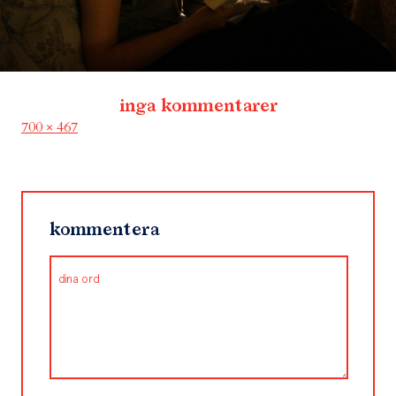
inga kommentarer
Full
700 × 467
size
kommentera