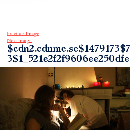
Previous Image
Next Image
$cdn2.cdnme.se$1479173$7
3$1_521e2f2f9606ee250df