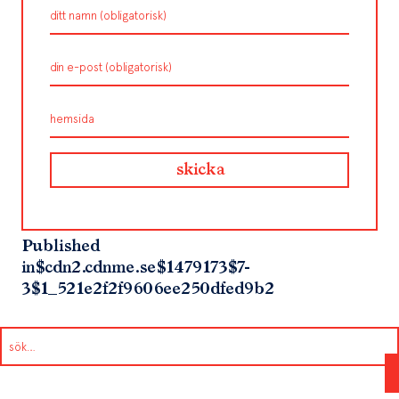
Published
in
$cdn2.cdnme.se$1479173$7-
3$1_521e2f2f9606ee250dfed9b2