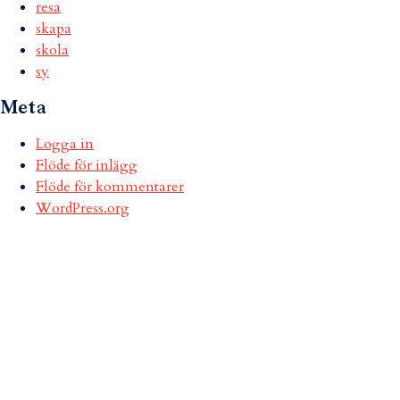
resa
skapa
skola
sy
Meta
Logga in
Flöde för inlägg
Flöde för kommentarer
WordPress.org