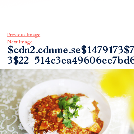
Previous Image
Next Image
$cdn2.cdnme.se$1479173$7
3$22_514c3ea49606ee7bd6