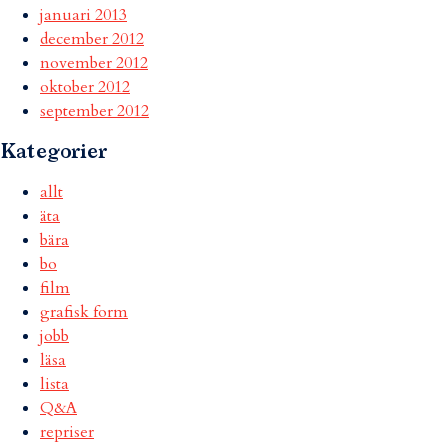
januari 2013
december 2012
november 2012
oktober 2012
september 2012
Kategorier
allt
äta
bära
bo
film
grafisk form
jobb
läsa
lista
Q&A
repriser