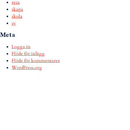
resa
skapa
skola
sy
Meta
Logga in
Flöde för inlägg
Flöde för kommentarer
WordPress.org