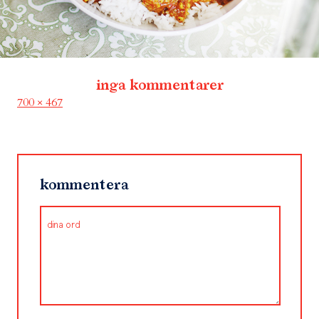
inga kommentarer
Full
700 × 467
size
kommentera