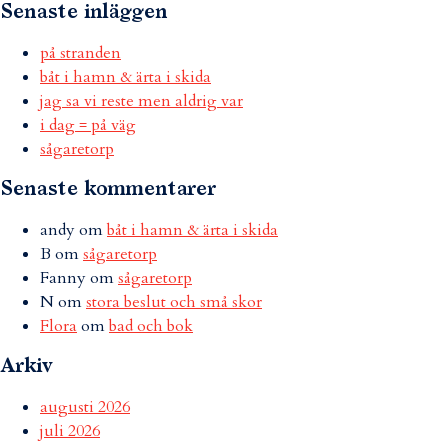
Senaste inläggen
på stranden
båt i hamn & ärta i skida
jag sa vi reste men aldrig var
i dag = på väg
sågaretorp
Senaste kommentarer
andy
om
båt i hamn & ärta i skida
B
om
sågaretorp
Fanny
om
sågaretorp
N
om
stora beslut och små skor
Flora
om
bad och bok
Arkiv
augusti 2026
juli 2026