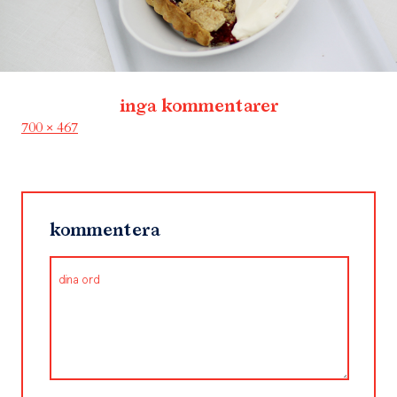
inga kommentarer
Full
700 × 467
size
kommentera