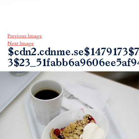
Previous Image
Next Image
$cdn2.cdnme.se$1479173$7
3$23_51fabb6a9606ee5af9