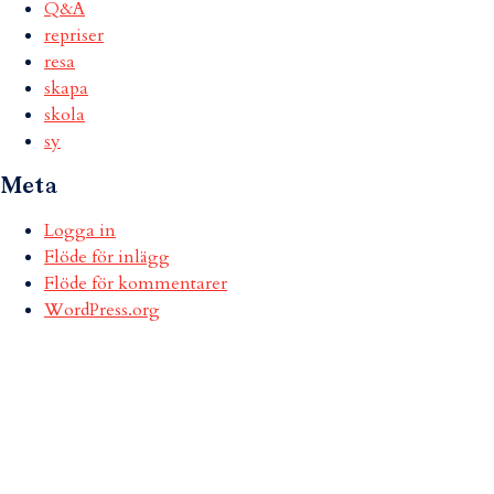
Q&A
repriser
resa
skapa
skola
sy
Meta
Logga in
Flöde för inlägg
Flöde för kommentarer
WordPress.org