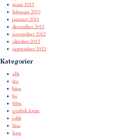
mars 2013
februari 2013
januari 2013
december 2012
november 2012
oktober 2012
september 2012
Kategorier
allt
äta
bära
bo
film
grafisk form
jobb
läsa
lista