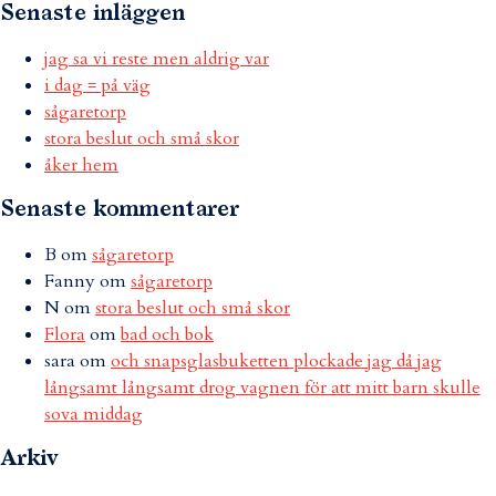
Senaste inläggen
jag sa vi reste men aldrig var
i dag = på väg
sågaretorp
stora beslut och små skor
åker hem
Senaste kommentarer
B
om
sågaretorp
Fanny
om
sågaretorp
N
om
stora beslut och små skor
Flora
om
bad och bok
sara
om
och snapsglasbuketten plockade jag då jag
långsamt långsamt drog vagnen för att mitt barn skulle
sova middag
Arkiv