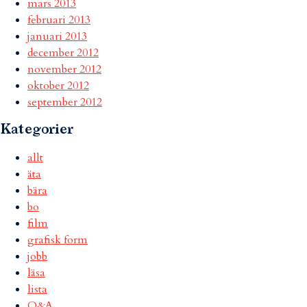
mars 2013
februari 2013
januari 2013
december 2012
november 2012
oktober 2012
september 2012
Kategorier
allt
äta
bära
bo
film
grafisk form
jobb
läsa
lista
Q&A