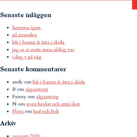
Senaste inläggen
hemma igen
på stranden
båt i hamn & ärta i skida
jag sa vi reste men aldrig var
i dag = på väg
Senaste kommentarer
andy
om
båt i hamn & ärta i skida
B
om
sågaretorp
Fanny
om
sågaretorp
N
om
stora beslut och små skor
Flora
om
bad och bok
Arkiv
augusti 2026