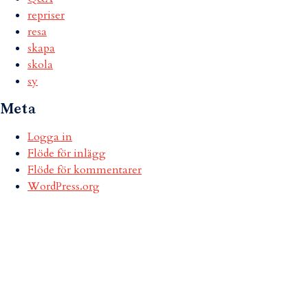
repriser
resa
skapa
skola
sy
Meta
Logga in
Flöde för inlägg
Flöde för kommentarer
WordPress.org