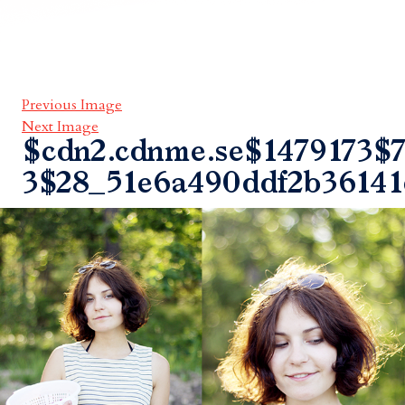
Previous Image
Next Image
$cdn2.cdnme.se$1479173$7
3$28_51e6a490ddf2b36141