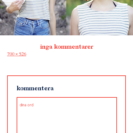
inga kommentarer
Full
700 × 526
size
kommentera