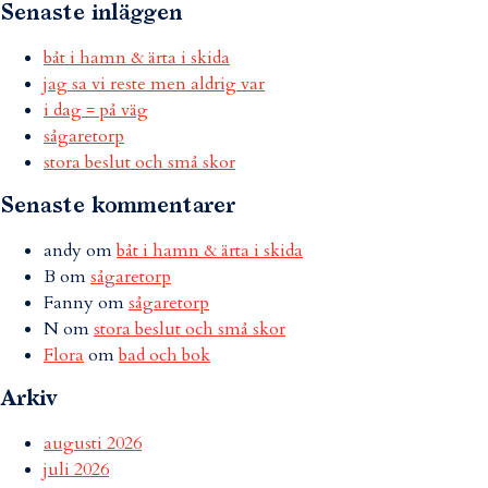
Senaste inläggen
båt i hamn & ärta i skida
jag sa vi reste men aldrig var
i dag = på väg
sågaretorp
stora beslut och små skor
Senaste kommentarer
andy
om
båt i hamn & ärta i skida
B
om
sågaretorp
Fanny
om
sågaretorp
N
om
stora beslut och små skor
Flora
om
bad och bok
Arkiv
augusti 2026
juli 2026