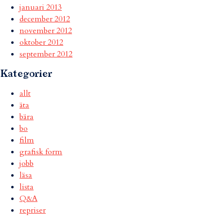
januari 2013
december 2012
november 2012
oktober 2012
september 2012
Kategorier
allt
äta
bära
bo
film
grafisk form
jobb
läsa
lista
Q&A
repriser