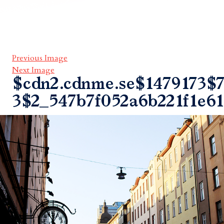
Previous Image
Next Image
$cdn2.cdnme.se$1479173$7
3$2_547b7f052a6b221f1e6