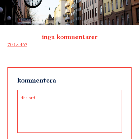
inga kommentarer
Full
700 × 467
size
kommentera