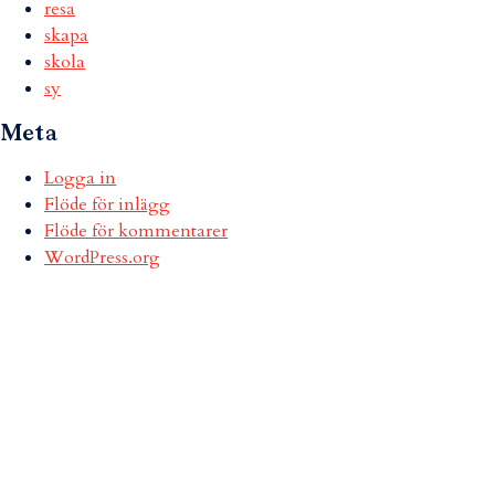
resa
skapa
skola
sy
Meta
Logga in
Flöde för inlägg
Flöde för kommentarer
WordPress.org