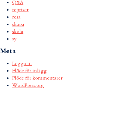
Q&A
repriser
resa
skapa
skola
sy
Meta
Logga in
Flöde för inlägg
Flöde för kommentarer
WordPress.org