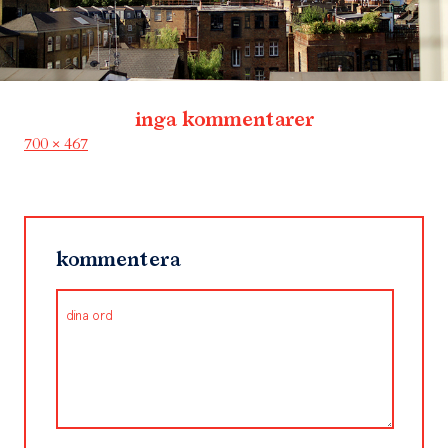
inga kommentarer
Full
700 × 467
size
kommentera