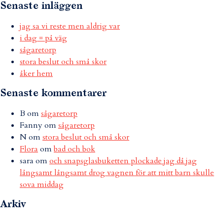
Senaste inläggen
jag sa vi reste men aldrig var
i dag = på väg
sågaretorp
stora beslut och små skor
åker hem
Senaste kommentarer
B
om
sågaretorp
Fanny
om
sågaretorp
N
om
stora beslut och små skor
Flora
om
bad och bok
sara
om
och snapsglasbuketten plockade jag då jag
långsamt långsamt drog vagnen för att mitt barn skulle
sova middag
Arkiv