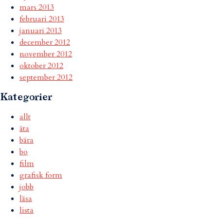
mars 2013
februari 2013
januari 2013
december 2012
november 2012
oktober 2012
september 2012
Kategorier
allt
äta
bära
bo
film
grafisk form
jobb
läsa
lista