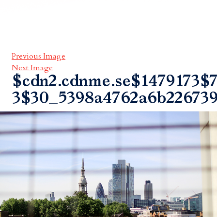
Previous Image
Next Image
$cdn2.cdnme.se$1479173$7
3$30_5398a4762a6b22673