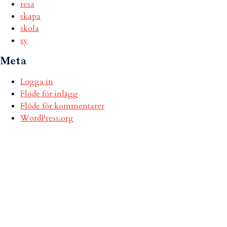
resa
skapa
skola
sy
Meta
Logga in
Flöde för inlägg
Flöde för kommentarer
WordPress.org