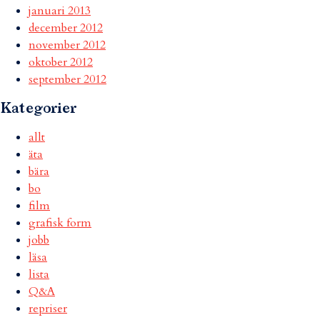
januari 2013
december 2012
november 2012
oktober 2012
september 2012
Kategorier
allt
äta
bära
bo
film
grafisk form
jobb
läsa
lista
Q&A
repriser