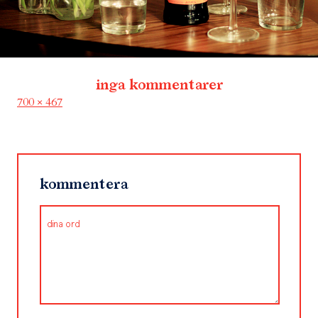
inga kommentarer
Full
700 × 467
size
kommentera