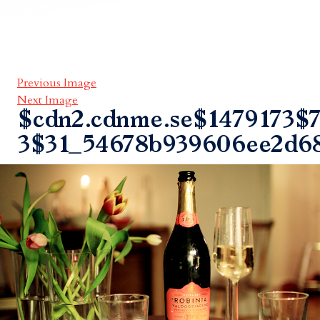
Previous Image
Next Image
$cdn2.cdnme.se$1479173$7
3$31_54678b939606ee2d6