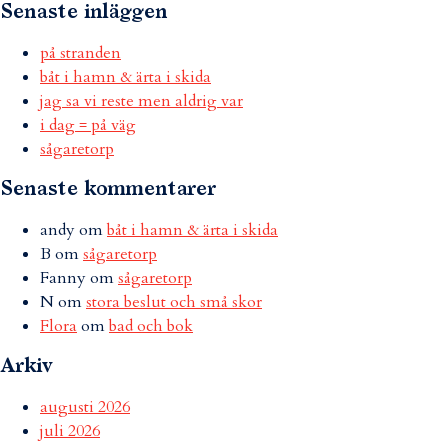
Senaste inläggen
på stranden
båt i hamn & ärta i skida
jag sa vi reste men aldrig var
i dag = på väg
sågaretorp
Senaste kommentarer
andy
om
båt i hamn & ärta i skida
B
om
sågaretorp
Fanny
om
sågaretorp
N
om
stora beslut och små skor
Flora
om
bad och bok
Arkiv
augusti 2026
juli 2026