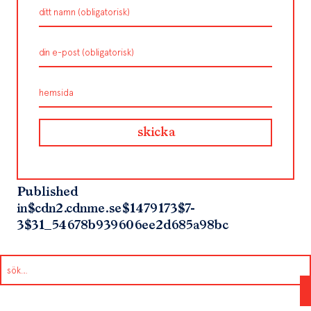
Published
in
$cdn2.cdnme.se$1479173$7-
3$31_54678b939606ee2d685a98bc