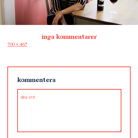
inga kommentarer
Full
700 × 467
size
kommentera