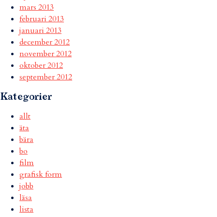
mars 2013
februari 2013
januari 2013
december 2012
november 2012
oktober 2012
september 2012
Kategorier
allt
äta
bära
bo
film
grafisk form
jobb
läsa
lista