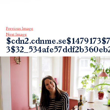
Previous Image
Next Image
$cdn2.cdnme.se$1479173$7
3$32_534afe57ddf2b360eb