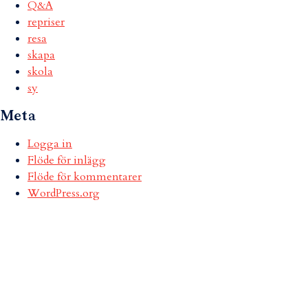
Q&A
repriser
resa
skapa
skola
sy
Meta
Logga in
Flöde för inlägg
Flöde för kommentarer
WordPress.org