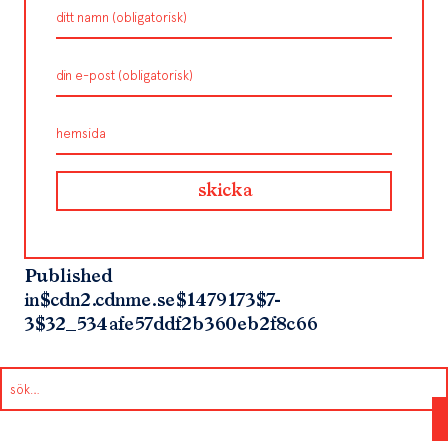
Published
in
$cdn2.cdnme.se$1479173$7-
3$32_534afe57ddf2b360eb2f8c66