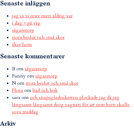
Senaste inläggen
jag sa vi reste men aldrig var
i dag = på väg
sågaretorp
stora beslut och små skor
åker hem
Senaste kommentarer
B
om
sågaretorp
Fanny
om
sågaretorp
N
om
stora beslut och små skor
Flora
om
bad och bok
sara
om
och snapsglasbuketten plockade jag då jag
långsamt långsamt drog vagnen för att mitt barn skulle
sova middag
Arkiv