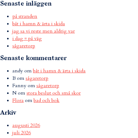
Senaste inläggen
på stranden
båt i hamn & ärta i skida
jag sa vi reste men aldrig var
i dag = på väg
sågaretorp
Senaste kommentarer
andy
om
båt i hamn & ärta i skida
B
om
sågaretorp
Fanny
om
sågaretorp
N
om
stora beslut och små skor
Flora
om
bad och bok
Arkiv
augusti 2026
juli 2026