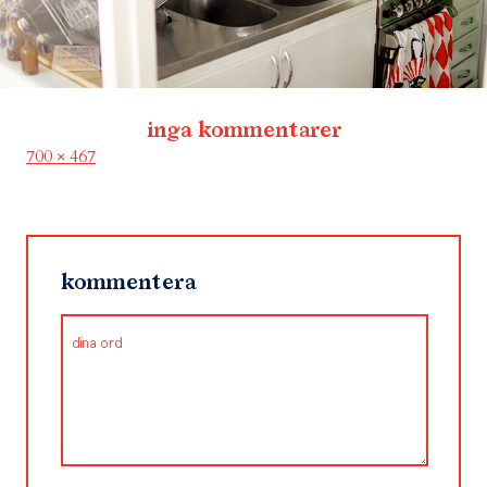
inga kommentarer
Full
700 × 467
size
kommentera