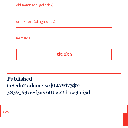
Published
in
$cdn2.cdnme.se$1479173$7-
3$35_537c8f3a9606ee2d1ce3a53d