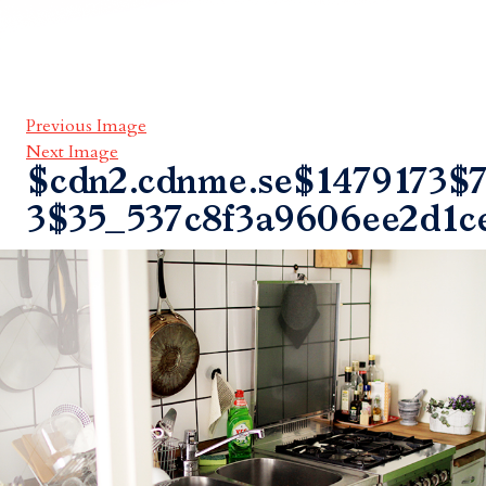
Previous Image
Next Image
$cdn2.cdnme.se$1479173$7
3$35_537c8f3a9606ee2d1c