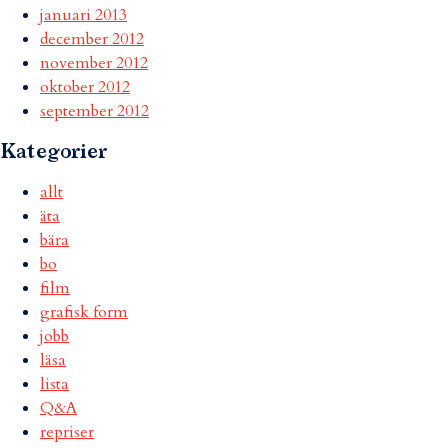
januari 2013
december 2012
november 2012
oktober 2012
september 2012
Kategorier
allt
äta
bära
bo
film
grafisk form
jobb
läsa
lista
Q&A
repriser