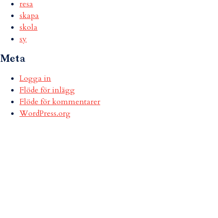
resa
skapa
skola
sy
Meta
Logga in
Flöde för inlägg
Flöde för kommentarer
WordPress.org