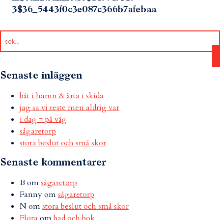
3$36_5443f0c3e087c366b7afebaa
Senaste inläggen
båt i hamn & ärta i skida
jag sa vi reste men aldrig var
i dag = på väg
sågaretorp
stora beslut och små skor
Senaste kommentarer
B
om
sågaretorp
Fanny
om
sågaretorp
N
om
stora beslut och små skor
Flora
om
bad och bok