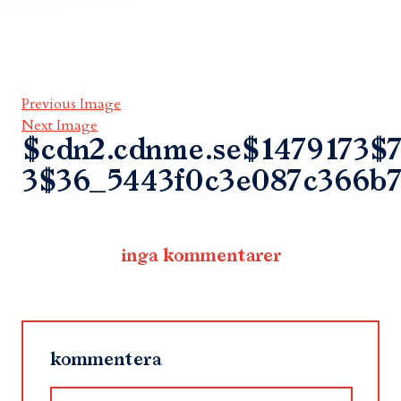
Previous Image
Next Image
$cdn2.cdnme.se$1479173$7
3$36_5443f0c3e087c366b7
inga kommentarer
kommentera