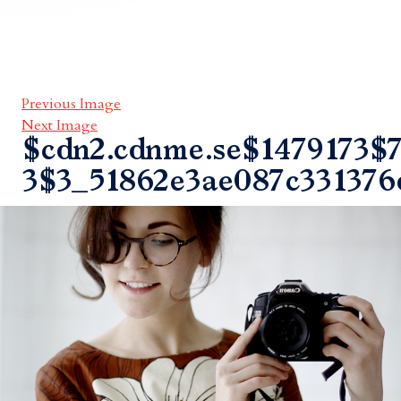
Previous Image
Next Image
$cdn2.cdnme.se$1479173$7
3$3_51862e3ae087c331376