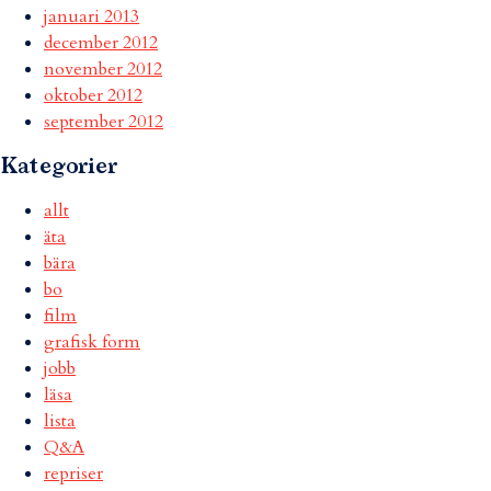
januari 2013
december 2012
november 2012
oktober 2012
september 2012
Kategorier
allt
äta
bära
bo
film
grafisk form
jobb
läsa
lista
Q&A
repriser