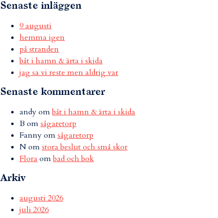
Senaste inläggen
9 augusti
hemma igen
på stranden
båt i hamn & ärta i skida
jag sa vi reste men aldrig var
Senaste kommentarer
andy
om
båt i hamn & ärta i skida
B
om
sågaretorp
Fanny
om
sågaretorp
N
om
stora beslut och små skor
Flora
om
bad och bok
Arkiv
augusti 2026
juli 2026