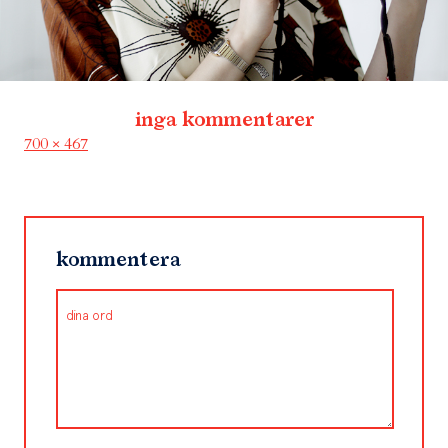
inga kommentarer
Full
700 × 467
size
kommentera