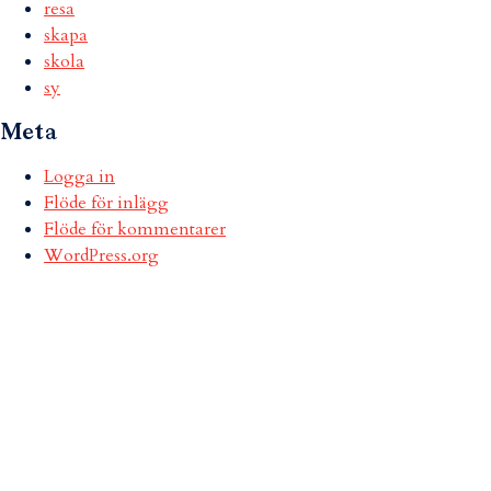
resa
skapa
skola
sy
Meta
Logga in
Flöde för inlägg
Flöde för kommentarer
WordPress.org