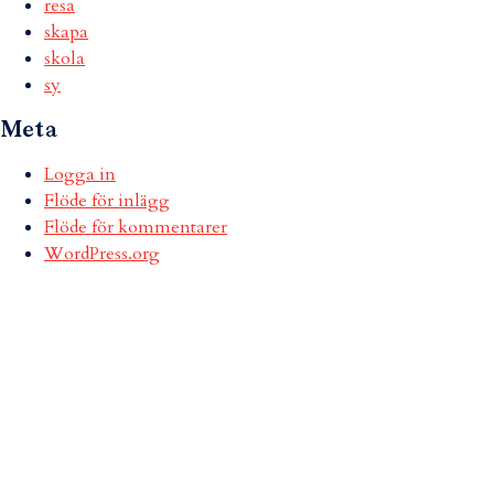
resa
skapa
skola
sy
Meta
Logga in
Flöde för inlägg
Flöde för kommentarer
WordPress.org