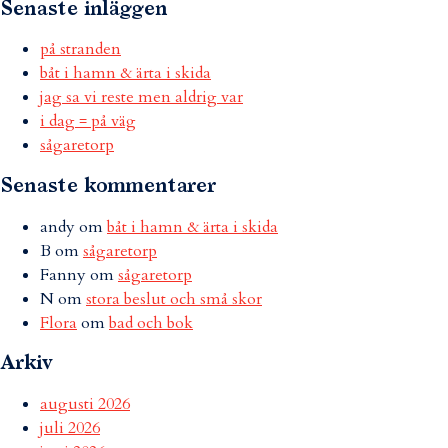
Senaste inläggen
på stranden
båt i hamn & ärta i skida
jag sa vi reste men aldrig var
i dag = på väg
sågaretorp
Senaste kommentarer
andy
om
båt i hamn & ärta i skida
B
om
sågaretorp
Fanny
om
sågaretorp
N
om
stora beslut och små skor
Flora
om
bad och bok
Arkiv
augusti 2026
juli 2026