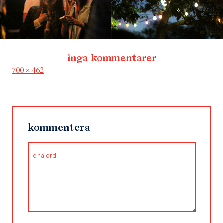
inga kommentarer
Full
700 × 462
size
kommentera