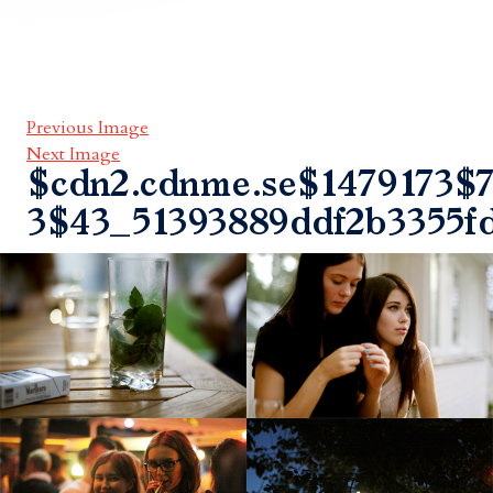
Previous Image
Next Image
$cdn2.cdnme.se$1479173$7
3$43_51393889ddf2b3355f