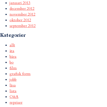
januari 2013
december 2012
november 2012
oktober 2012
september 2012
Kategorier
allt
äta
bära
bo
film
grafisk form
jobb
läsa
lista
Q&A
repriser