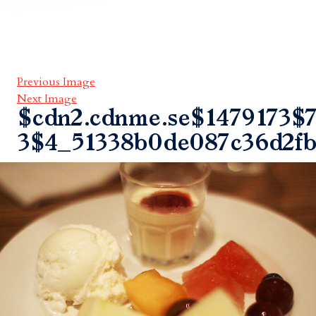
Previous Image
Next Image
$cdn2.cdnme.se$1479173$7
3$4_51338b0de087c36d2f