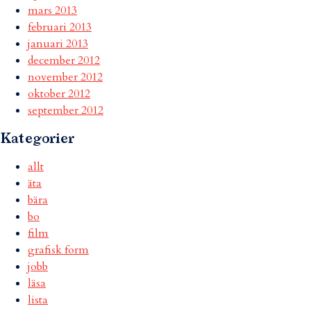
mars 2013
februari 2013
januari 2013
december 2012
november 2012
oktober 2012
september 2012
Kategorier
allt
äta
bära
bo
film
grafisk form
jobb
läsa
lista