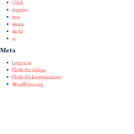
Q&A
repriser
resa
skapa
skola
sy
Meta
Logga in
Flöde för inlägg
Flöde för kommentarer
WordPress.org