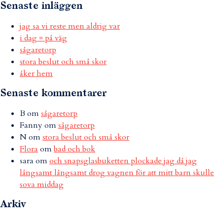
Senaste inläggen
jag sa vi reste men aldrig var
i dag = på väg
sågaretorp
stora beslut och små skor
åker hem
Senaste kommentarer
B
om
sågaretorp
Fanny
om
sågaretorp
N
om
stora beslut och små skor
Flora
om
bad och bok
sara
om
och snapsglasbuketten plockade jag då jag
långsamt långsamt drog vagnen för att mitt barn skulle
sova middag
Arkiv