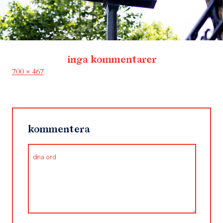
inga kommentarer
Full
700 × 467
size
kommentera