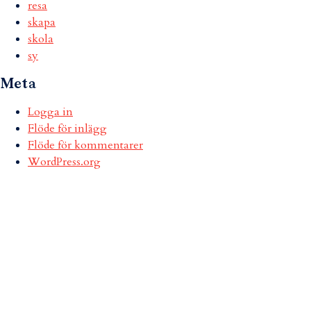
resa
skapa
skola
sy
Meta
Logga in
Flöde för inlägg
Flöde för kommentarer
WordPress.org