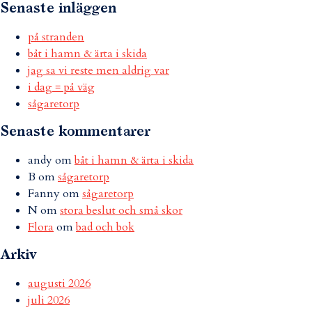
Senaste inläggen
på stranden
båt i hamn & ärta i skida
jag sa vi reste men aldrig var
i dag = på väg
sågaretorp
Senaste kommentarer
andy
om
båt i hamn & ärta i skida
B
om
sågaretorp
Fanny
om
sågaretorp
N
om
stora beslut och små skor
Flora
om
bad och bok
Arkiv
augusti 2026
juli 2026