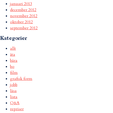
januari 2013
december 2012
november 2012
oktober 2012
september 2012
Kategorier
allt
äta
bära
bo
film
grafisk form
jobb
läsa
lista
Q&A
repriser