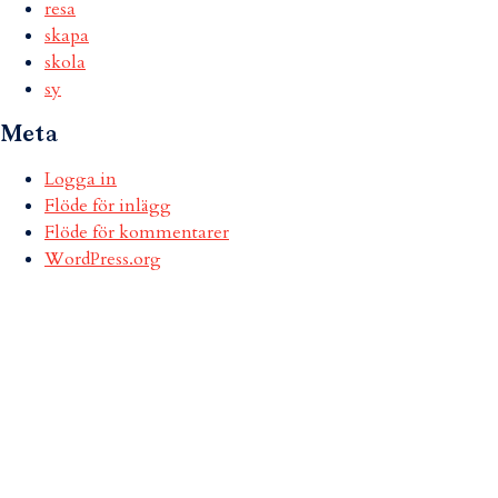
resa
skapa
skola
sy
Meta
Logga in
Flöde för inlägg
Flöde för kommentarer
WordPress.org