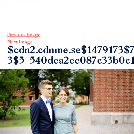
Previous Image
Next Image
$cdn2.cdnme.se$1479173$7
3$5_540dea2ee087c33b0c