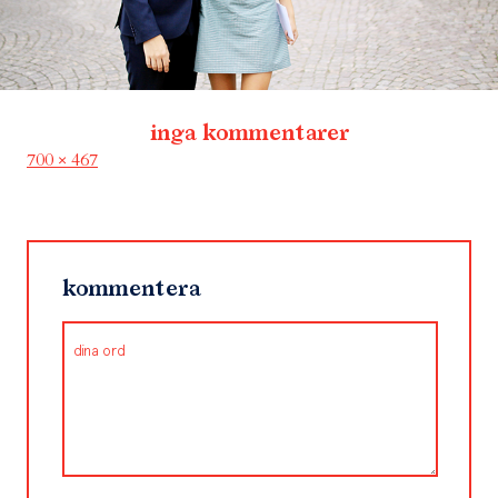
inga kommentarer
Full
700 × 467
size
kommentera