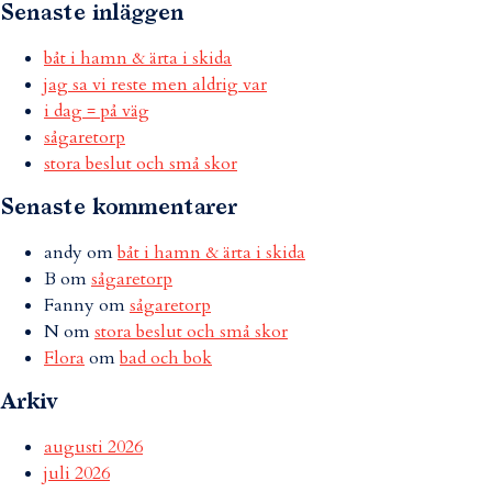
Senaste inläggen
båt i hamn & ärta i skida
jag sa vi reste men aldrig var
i dag = på väg
sågaretorp
stora beslut och små skor
Senaste kommentarer
andy
om
båt i hamn & ärta i skida
B
om
sågaretorp
Fanny
om
sågaretorp
N
om
stora beslut och små skor
Flora
om
bad och bok
Arkiv
augusti 2026
juli 2026