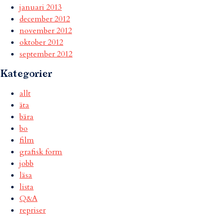
januari 2013
december 2012
november 2012
oktober 2012
september 2012
Kategorier
allt
äta
bära
bo
film
grafisk form
jobb
läsa
lista
Q&A
repriser