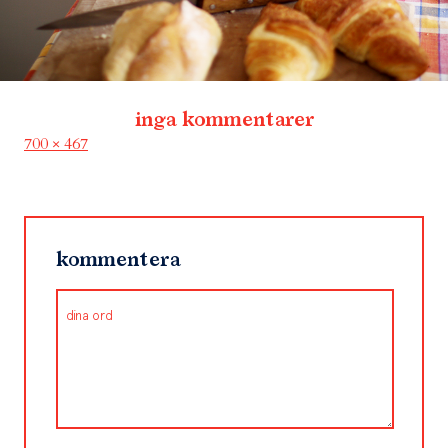
inga kommentarer
Full
700 × 467
size
kommentera