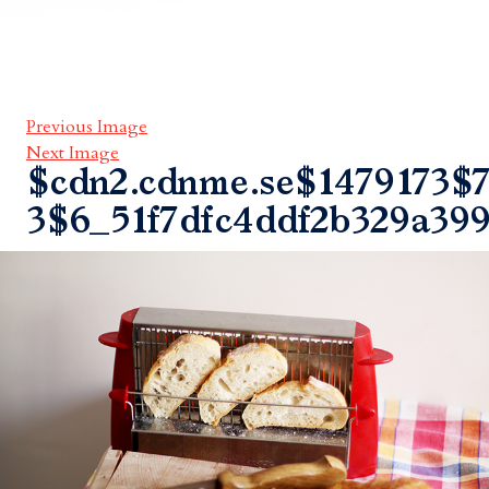
Previous Image
Next Image
$cdn2.cdnme.se$1479173$7
3$6_51f7dfc4ddf2b329a399