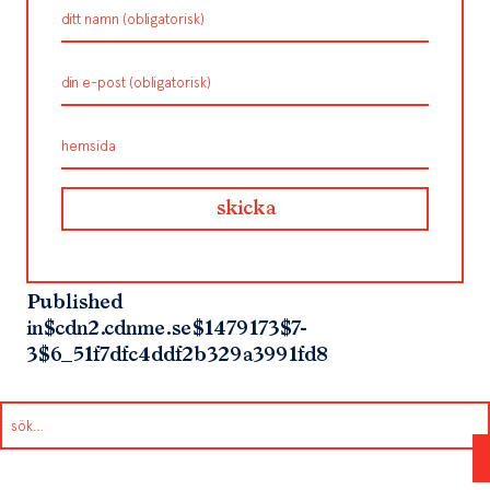
Published
in
$cdn2.cdnme.se$1479173$7-
3$6_51f7dfc4ddf2b329a3991fd8