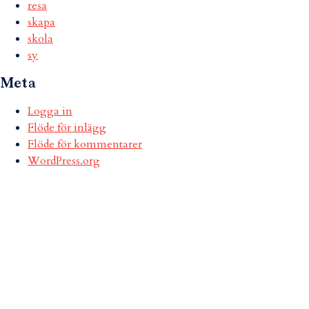
resa
skapa
skola
sy
Meta
Logga in
Flöde för inlägg
Flöde för kommentarer
WordPress.org