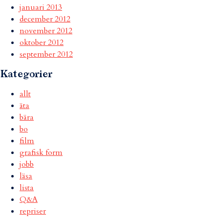
januari 2013
december 2012
november 2012
oktober 2012
september 2012
Kategorier
allt
äta
bära
bo
film
grafisk form
jobb
läsa
lista
Q&A
repriser