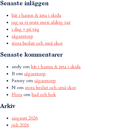
Senaste inläggen
båt i hamn & ärta i skida
jag sa vi reste men aldrig var
i dag = på väg
sågaretorp
stora beslut och små skor
Senaste kommentarer
andy
om
båt i hamn & ärta i skida
B
om
sågaretorp
Fanny
om
sågaretorp
N
om
stora beslut och små skor
Flora
om
bad och bok
Arkiv
augusti 2026
juli 2026