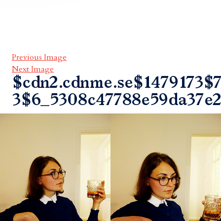
Previous Image
Next Image
$cdn2.cdnme.se$1479173$7
3$6_5308c47788e59da37e