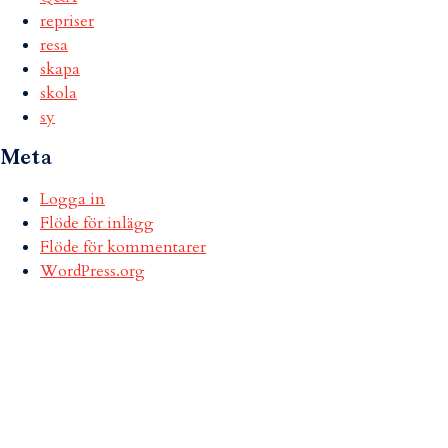
repriser
resa
skapa
skola
sy
Meta
Logga in
Flöde för inlägg
Flöde för kommentarer
WordPress.org