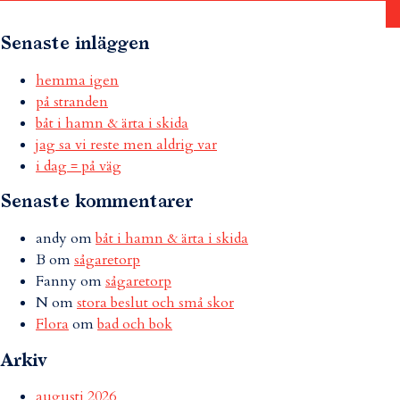
Senaste inläggen
hemma igen
på stranden
båt i hamn & ärta i skida
jag sa vi reste men aldrig var
i dag = på väg
Senaste kommentarer
andy
om
båt i hamn & ärta i skida
B
om
sågaretorp
Fanny
om
sågaretorp
N
om
stora beslut och små skor
Flora
om
bad och bok
Arkiv
augusti 2026