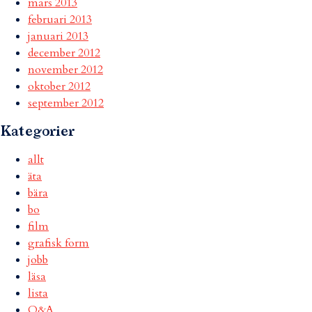
mars 2013
februari 2013
januari 2013
december 2012
november 2012
oktober 2012
september 2012
Kategorier
allt
äta
bära
bo
film
grafisk form
jobb
läsa
lista
Q&A