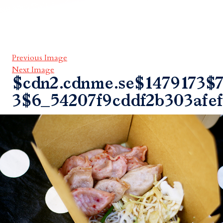
Previous Image
Next Image
$cdn2.cdnme.se$1479173$7
3$6_54207f9cddf2b303afe