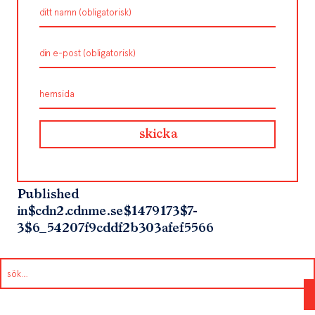
Published
in
$cdn2.cdnme.se$1479173$7-
3$6_54207f9cddf2b303afef5566