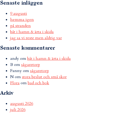
Senaste inläggen
9 augusti
hemma igen
på stranden
båt i hamn & ärta i skida
jag sa vi reste men aldrig var
Senaste kommentarer
andy
om
båt i hamn & ärta i skida
B
om
sågaretorp
Fanny
om
sågaretorp
N
om
stora beslut och små skor
Flora
om
bad och bok
Arkiv
augusti 2026
juli 2026