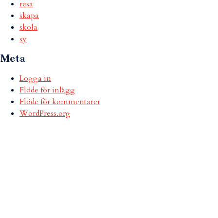
resa
skapa
skola
sy
Meta
Logga in
Flöde för inlägg
Flöde för kommentarer
WordPress.org