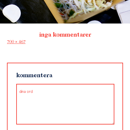
inga kommentarer
Full
700 × 467
size
kommentera