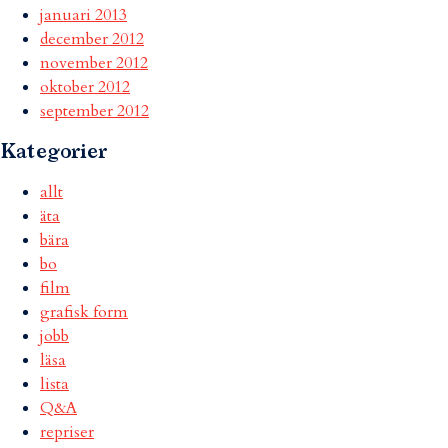
januari 2013
december 2012
november 2012
oktober 2012
september 2012
Kategorier
allt
äta
bära
bo
film
grafisk form
jobb
läsa
lista
Q&A
repriser