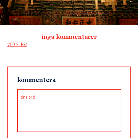
inga kommentarer
Full
700 × 467
size
kommentera