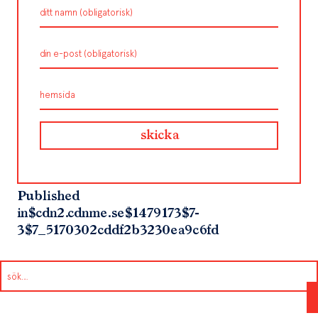
Published
in
$cdn2.cdnme.se$1479173$7-
3$7_5170302cddf2b3230ea9c6fd