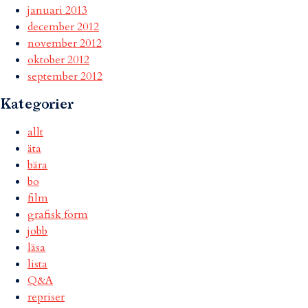
januari 2013
december 2012
november 2012
oktober 2012
september 2012
Kategorier
allt
äta
bära
bo
film
grafisk form
jobb
läsa
lista
Q&A
repriser