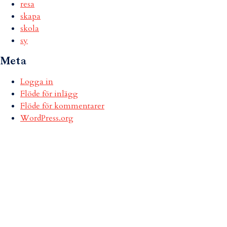
resa
skapa
skola
sy
Meta
Logga in
Flöde för inlägg
Flöde för kommentarer
WordPress.org