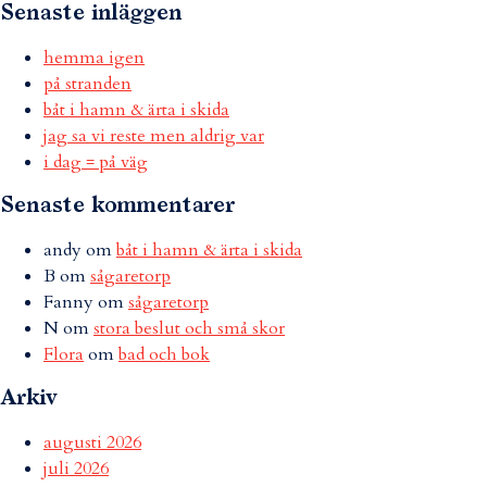
Senaste inläggen
hemma igen
på stranden
båt i hamn & ärta i skida
jag sa vi reste men aldrig var
i dag = på väg
Senaste kommentarer
andy
om
båt i hamn & ärta i skida
B
om
sågaretorp
Fanny
om
sågaretorp
N
om
stora beslut och små skor
Flora
om
bad och bok
Arkiv
augusti 2026
juli 2026