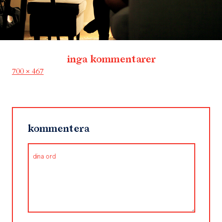
inga kommentarer
Full
700 × 467
size
kommentera