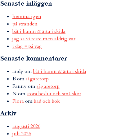
Senaste inläggen
hemma igen
på stranden
båt i hamn & ärta i skida
jag sa vi reste men aldrig var
i dag = på väg
Senaste kommentarer
andy
om
båt i hamn & ärta i skida
B
om
sågaretorp
Fanny
om
sågaretorp
N
om
stora beslut och små skor
Flora
om
bad och bok
Arkiv
augusti 2026
juli 2026