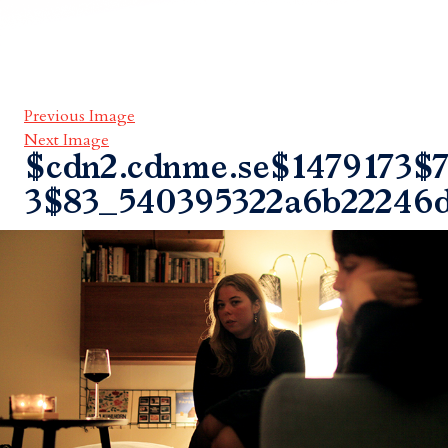
Previous Image
Next Image
$cdn2.cdnme.se$1479173$7
3$83_540395322a6b22246