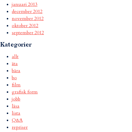
januari 2013
december 2012
november 2012
oktober 2012
september 2012
Kategorier
allt
äta
bära
bo
film
grafisk form
jobb
läsa
lista
Q&A
repriser