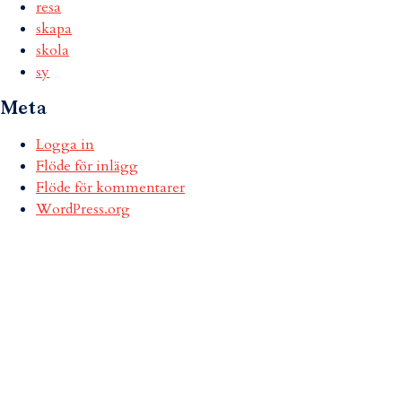
resa
skapa
skola
sy
Meta
Logga in
Flöde för inlägg
Flöde för kommentarer
WordPress.org