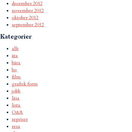
december 2012
november 2012
oktober 2012
september 2012
Kategorier
allt
äta
bära
bo
film
grafisk form
jobb
läsa
lista
Q&A
repriser
resa