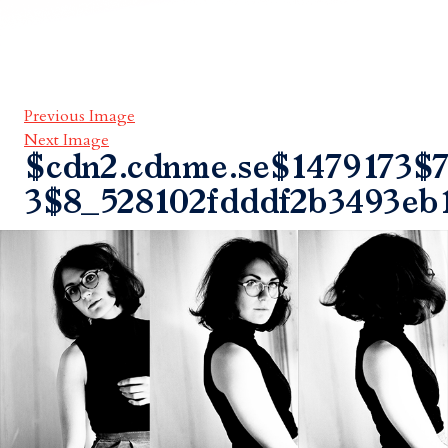
Previous Image
Next Image
$cdn2.cdnme.se$1479173$7
3$8_528102fdddf2b3493eb