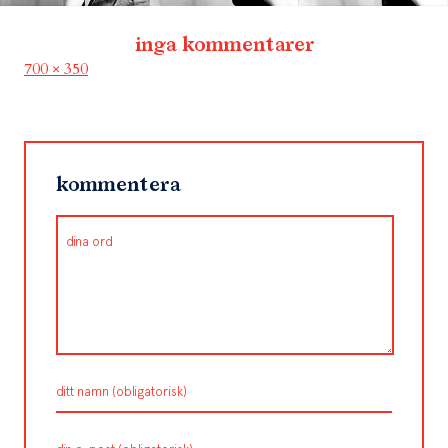
inga kommentarer
Full
700 × 350
size
kommentera