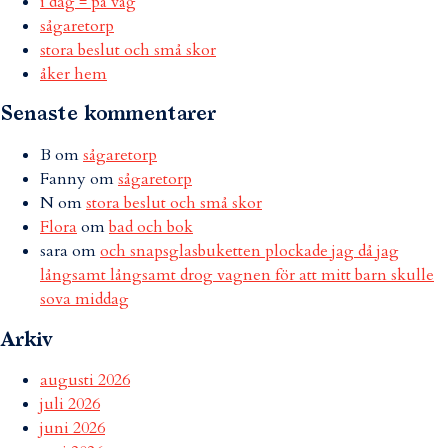
i dag = på väg
sågaretorp
stora beslut och små skor
åker hem
Senaste kommentarer
B
om
sågaretorp
Fanny
om
sågaretorp
N
om
stora beslut och små skor
Flora
om
bad och bok
sara
om
och snapsglasbuketten plockade jag då jag
långsamt långsamt drog vagnen för att mitt barn skulle
sova middag
Arkiv
augusti 2026
juli 2026
juni 2026