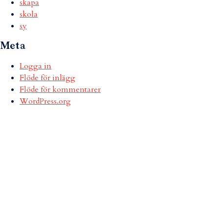
skapa
skola
sy
Meta
Logga in
Flöde för inlägg
Flöde för kommentarer
WordPress.org