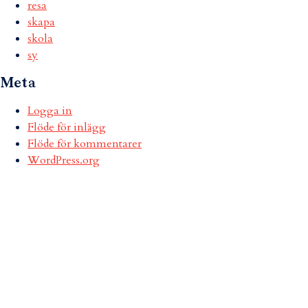
resa
skapa
skola
sy
Meta
Logga in
Flöde för inlägg
Flöde för kommentarer
WordPress.org