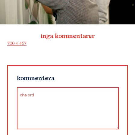
inga kommentarer
Full
700 × 467
size
kommentera