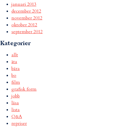
januari 2013
december 2012
november 2012
oktober 2012
september 2012
Kategorier
allt
äta
bära
bo
film
grafisk form
jobb
läsa
lista
Q&A
repriser