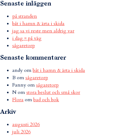
Senaste inläggen
på stranden
båt i hamn & ärta i skida
jag sa vi reste men aldrig var
i dag = på väg
sågaretorp
Senaste kommentarer
andy
om
båt i hamn & ärta i skida
B
om
sågaretorp
Fanny
om
sågaretorp
N
om
stora beslut och små skor
Flora
om
bad och bok
Arkiv
augusti 2026
juli 2026