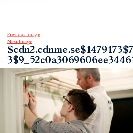
Previous Image
Next Image
$cdn2.cdnme.se$1479173$7
3$9_52c0a3069606ee3446