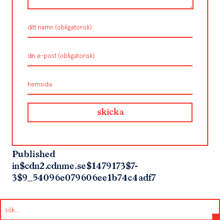
Published
in
$cdn2.cdnme.se$1479173$7-
3$9_54096e079606ee1b74c4adf7