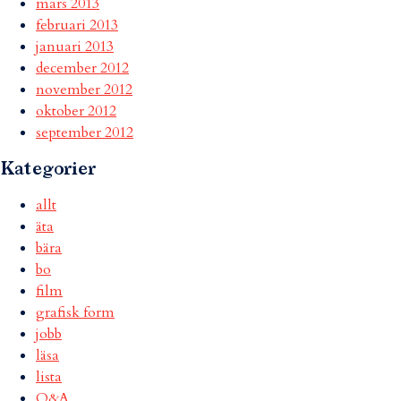
mars 2013
februari 2013
januari 2013
december 2012
november 2012
oktober 2012
september 2012
Kategorier
allt
äta
bära
bo
film
grafisk form
jobb
läsa
lista
Q&A