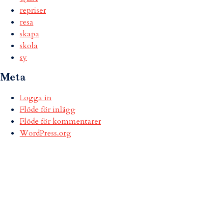
repriser
resa
skapa
skola
sy
Meta
Logga in
Flöde för inlägg
Flöde för kommentarer
WordPress.org