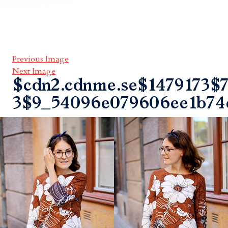
Previous Image
Next Image
$cdn2.cdnme.se$1479173$7
3$9_54096e079606ee1b74