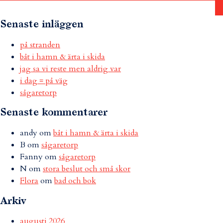
Senaste inläggen
på stranden
båt i hamn & ärta i skida
jag sa vi reste men aldrig var
i dag = på väg
sågaretorp
Senaste kommentarer
andy
om
båt i hamn & ärta i skida
B
om
sågaretorp
Fanny
om
sågaretorp
N
om
stora beslut och små skor
Flora
om
bad och bok
Arkiv
augusti 2026