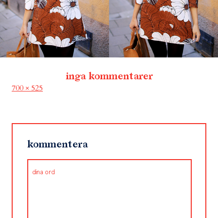
inga kommentarer
Full
700 × 525
size
kommentera