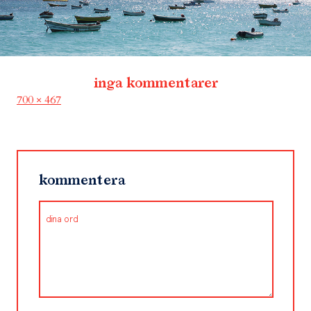
inga kommentarer
Full
700 × 467
size
kommentera