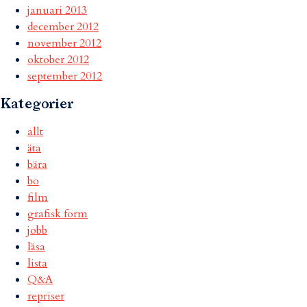
januari 2013
december 2012
november 2012
oktober 2012
september 2012
Kategorier
allt
äta
bära
bo
film
grafisk form
jobb
läsa
lista
Q&A
repriser