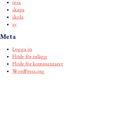
resa
skapa
skola
sy
Meta
Logga in
Flöde för inlägg
Flöde för kommentarer
WordPress.org