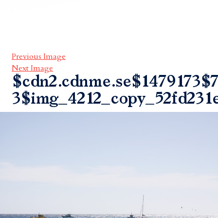
Previous Image
Next Image
$cdn2.cdnme.se$1479173$7
3$img_4212_copy_52fd231