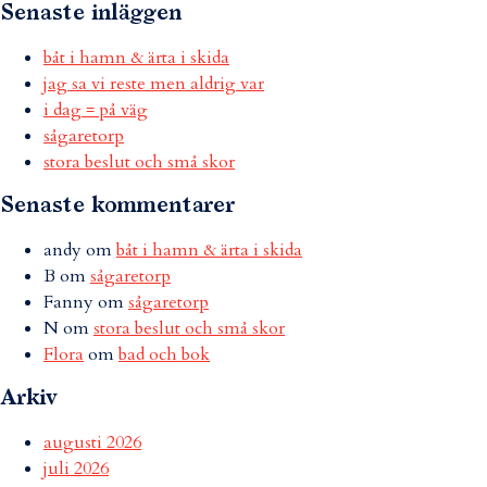
Senaste inläggen
båt i hamn & ärta i skida
jag sa vi reste men aldrig var
i dag = på väg
sågaretorp
stora beslut och små skor
Senaste kommentarer
andy
om
båt i hamn & ärta i skida
B
om
sågaretorp
Fanny
om
sågaretorp
N
om
stora beslut och små skor
Flora
om
bad och bok
Arkiv
augusti 2026
juli 2026