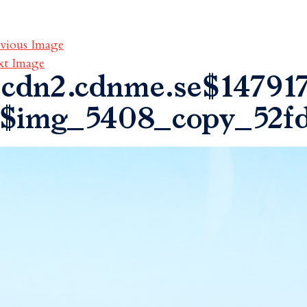
vious Image
xt Image
cdn2.cdnme.se$147917
$img_5408_copy_52f