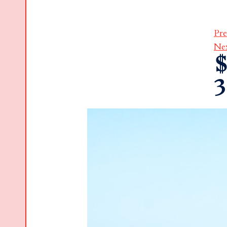
Pre
Ne
$
3