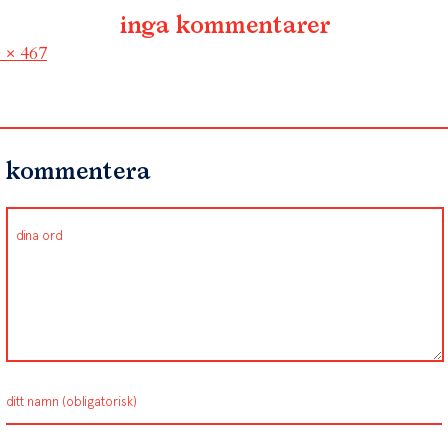
inga kommentarer
l
 × 467
kommentera