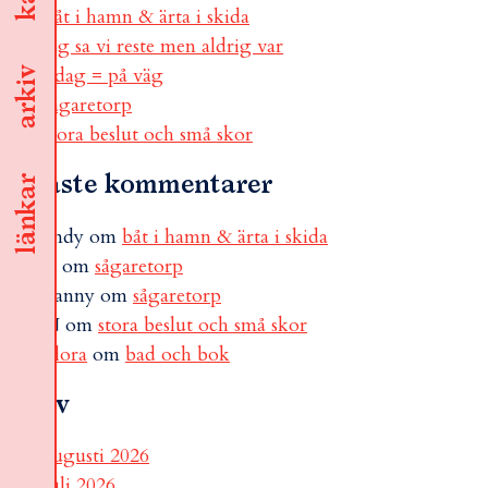
båt i hamn & ärta i skida
jag sa vi reste men aldrig var
i dag = på väg
arkiv
sågaretorp
stora beslut och små skor
Senaste kommentarer
länkar
andy
om
båt i hamn & ärta i skida
B
om
sågaretorp
Fanny
om
sågaretorp
N
om
stora beslut och små skor
Flora
om
bad och bok
Arkiv
augusti 2026
juli 2026