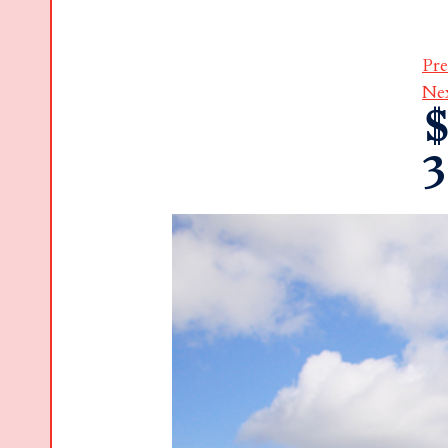
Pre
Ne
$
3