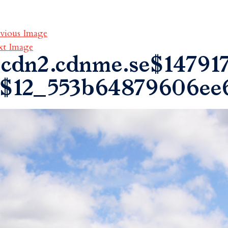
vious Image
xt Image
cdn2.cdnme.se$14791
$12_553b64879606ee