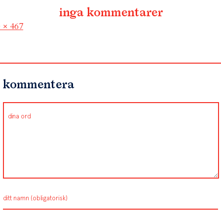
inga kommentarer
l
 × 467
kommentera