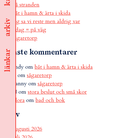
på stranden
båt i hamn & ärta i skida
jag sa vi reste men aldrig var
arkiv
i dag = på väg
sågaretorp
Senaste kommentarer
länkar
andy
om
båt i hamn & ärta i skida
B
om
sågaretorp
Fanny
om
sågaretorp
N
om
stora beslut och små skor
Flora
om
bad och bok
Arkiv
augusti 2026
juli 2026