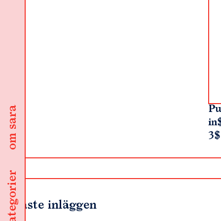
Pu
om sara
in
3$
kategorier
Senaste inläggen