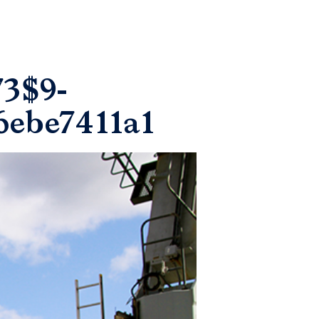
73$9-
6ebe7411a1