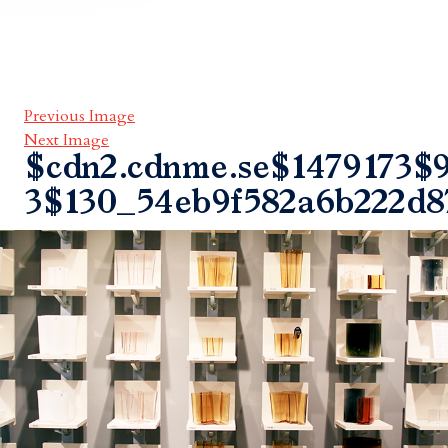
Previous Image
Next Image
$cdn2.cdnme.se$1479173$9
3$130_54eb9f582a6b222d8