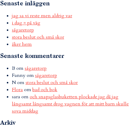
Senaste inläggen
jag sa vi reste men aldrig var
i dag = på väg
sågaretorp
stora beslut och små skor
åker hem
Senaste kommentarer
B
om
sågaretorp
Fanny
om
sågaretorp
N
om
stora beslut och små skor
Flora
om
bad och bok
sara
om
och snapsglasbuketten plockade jag då jag
långsamt långsamt drog vagnen för att mitt barn skulle
sova middag
Arkiv