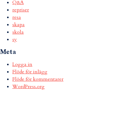
Q&A
repriser
resa
skapa
skola
sy
Meta
Logga in
Flöde för inlägg
Flöde för kommentarer
WordPress.org