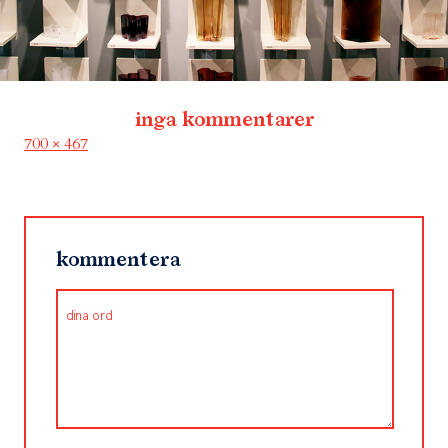
inga kommentarer
Full
700 × 467
size
kommentera