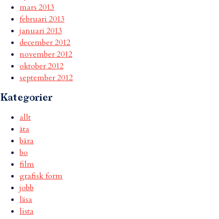
mars 2013
februari 2013
januari 2013
december 2012
november 2012
oktober 2012
september 2012
Kategorier
allt
äta
bära
bo
film
grafisk form
jobb
läsa
lista