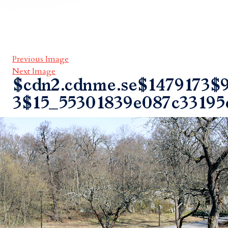
Previous Image
Next Image
$cdn2.cdnme.se$1479173$9
3$15_55301839e087c33195