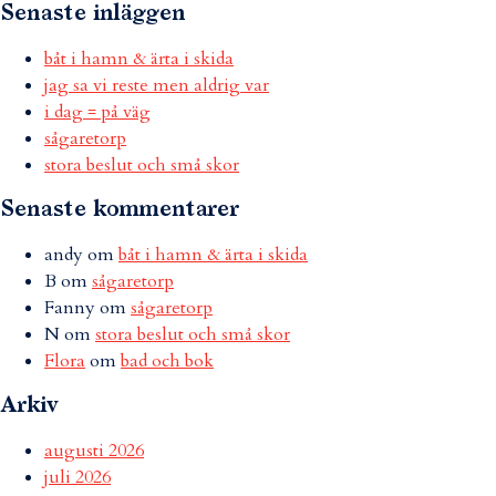
Senaste inläggen
båt i hamn & ärta i skida
jag sa vi reste men aldrig var
i dag = på väg
sågaretorp
stora beslut och små skor
Senaste kommentarer
andy
om
båt i hamn & ärta i skida
B
om
sågaretorp
Fanny
om
sågaretorp
N
om
stora beslut och små skor
Flora
om
bad och bok
Arkiv
augusti 2026
juli 2026