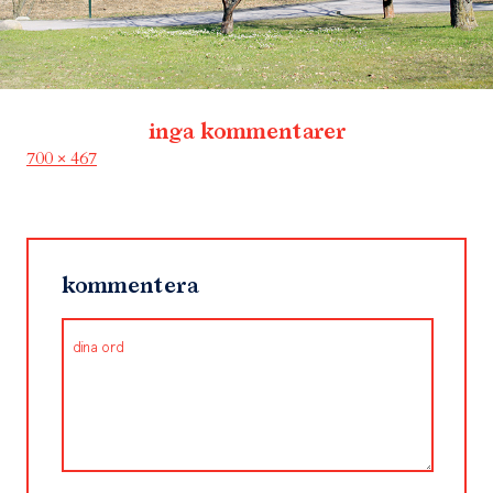
inga kommentarer
Full
700 × 467
size
kommentera