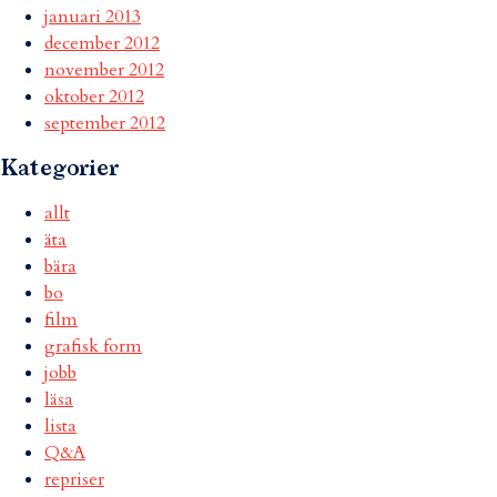
januari 2013
december 2012
november 2012
oktober 2012
september 2012
Kategorier
allt
äta
bära
bo
film
grafisk form
jobb
läsa
lista
Q&A
repriser