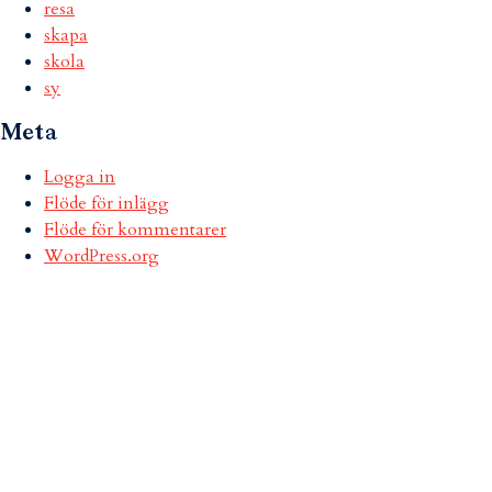
resa
skapa
skola
sy
Meta
Logga in
Flöde för inlägg
Flöde för kommentarer
WordPress.org