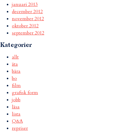
januari 2013
december 2012
november 2012
oktober 2012
september 2012
Kategorier
allt
äta
bära
bo
film
grafisk form
jobb
läsa
lista
Q&A
repriser