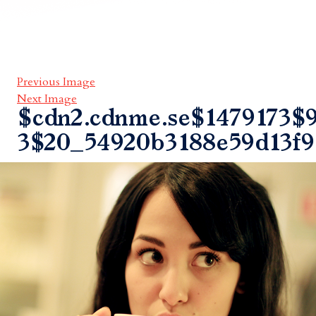
Previous Image
Next Image
$cdn2.cdnme.se$1479173$9
3$20_54920b3188e59d13f9