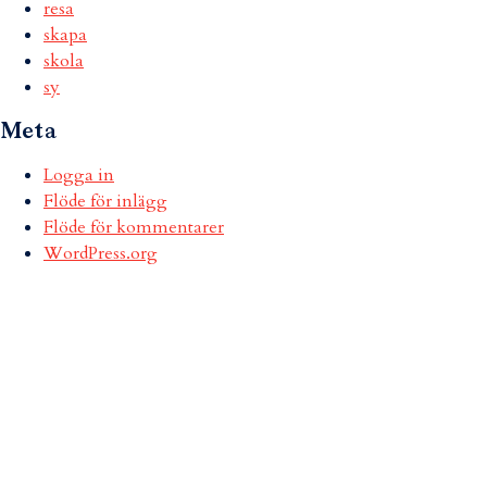
resa
skapa
skola
sy
Meta
Logga in
Flöde för inlägg
Flöde för kommentarer
WordPress.org