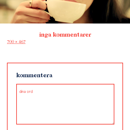
inga kommentarer
Full
700 × 467
size
kommentera