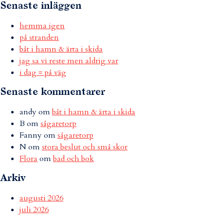
Senaste inläggen
hemma igen
på stranden
båt i hamn & ärta i skida
jag sa vi reste men aldrig var
i dag = på väg
Senaste kommentarer
andy
om
båt i hamn & ärta i skida
B
om
sågaretorp
Fanny
om
sågaretorp
N
om
stora beslut och små skor
Flora
om
bad och bok
Arkiv
augusti 2026
juli 2026