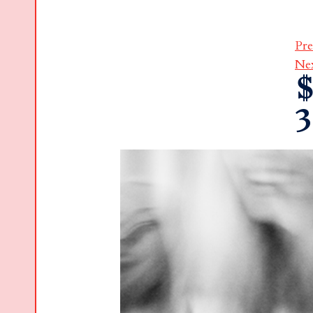
Pre
Ne
$
3