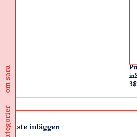
Pu
om sara
in
3$
kategorier
Senaste inläggen