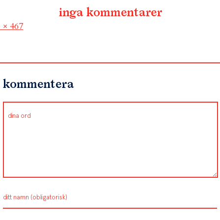
inga kommentarer
l
 × 467
kommentera