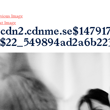
vious Image
xt Image
cdn2.cdnme.se$14791
$22_549894ad2a6b22