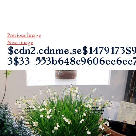
Previous Image
Next Image
$cdn2.cdnme.se$1479173$9
3$33_553b648c9606ee6ee