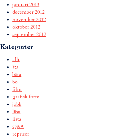
januari 2013
december 2012
november 2012
oktober 2012
september 2012
Kategorier
allt
äta
bära
bo
film
grafisk form
jobb
läsa
lista
Q&A
repriser