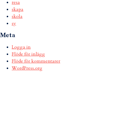
resa
skapa
skola
sy
Meta
Logga in
Flöde för inlägg
Flöde för kommentarer
WordPress.org