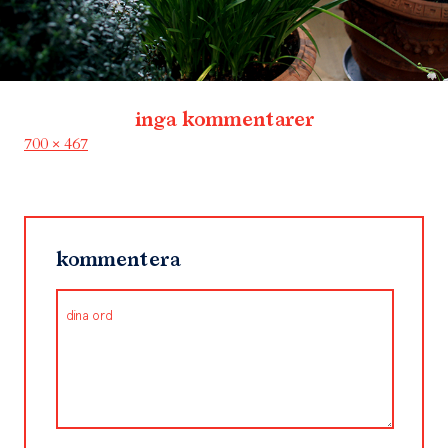
inga kommentarer
Full
700 × 467
size
kommentera