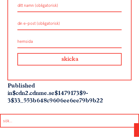
Published
in
$cdn2.cdnme.se$1479173$9-
3$33_553b648c9606ee6ee79b9b22