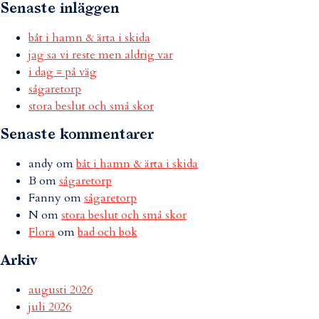
Senaste inläggen
båt i hamn & ärta i skida
jag sa vi reste men aldrig var
i dag = på väg
sågaretorp
stora beslut och små skor
Senaste kommentarer
andy
om
båt i hamn & ärta i skida
B
om
sågaretorp
Fanny
om
sågaretorp
N
om
stora beslut och små skor
Flora
om
bad och bok
Arkiv
augusti 2026
juli 2026