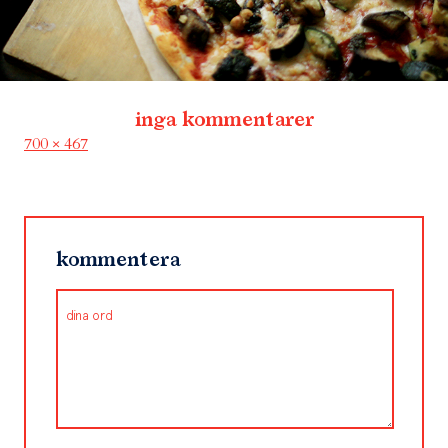
inga kommentarer
Full
700 × 467
size
kommentera