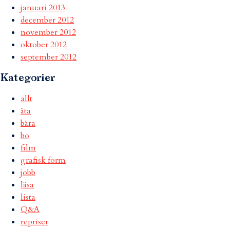
januari 2013
december 2012
november 2012
oktober 2012
september 2012
Kategorier
allt
äta
bära
bo
film
grafisk form
jobb
läsa
lista
Q&A
repriser