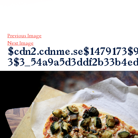
Previous Image
Next Image
$cdn2.cdnme.se$1479173$9
3$3_54a9a5d3ddf2b33b4ed