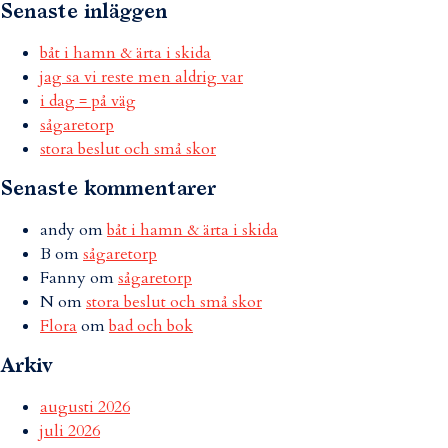
Senaste inläggen
båt i hamn & ärta i skida
jag sa vi reste men aldrig var
i dag = på väg
sågaretorp
stora beslut och små skor
Senaste kommentarer
andy
om
båt i hamn & ärta i skida
B
om
sågaretorp
Fanny
om
sågaretorp
N
om
stora beslut och små skor
Flora
om
bad och bok
Arkiv
augusti 2026
juli 2026