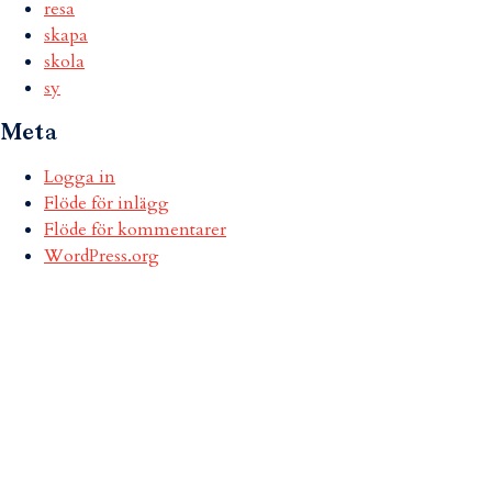
resa
skapa
skola
sy
Meta
Logga in
Flöde för inlägg
Flöde för kommentarer
WordPress.org