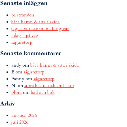
Senaste inläggen
på stranden
båt i hamn & ärta i skida
jag sa vi reste men aldrig var
i dag = på väg
sågaretorp
Senaste kommentarer
andy
om
båt i hamn & ärta i skida
B
om
sågaretorp
Fanny
om
sågaretorp
N
om
stora beslut och små skor
Flora
om
bad och bok
Arkiv
augusti 2026
juli 2026