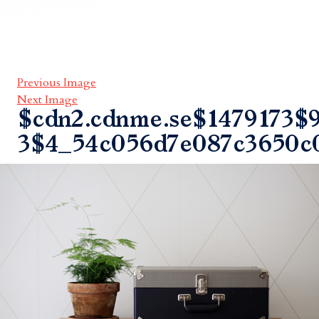
Previous Image
Next Image
$cdn2.cdnme.se$1479173$9
3$4_54c056d7e087c3650c