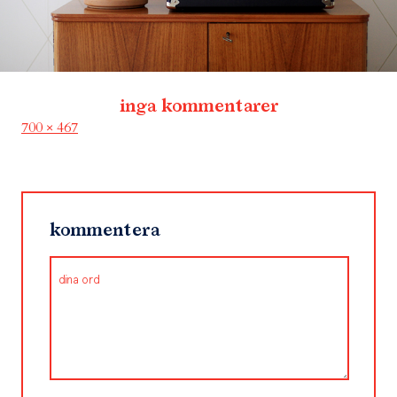
inga kommentarer
Full
700 × 467
size
kommentera