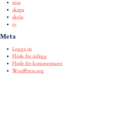
resa
skapa
skola
sy
Meta
Logga in
Flöde för inlägg
Flöde för kommentarer
WordPress.org