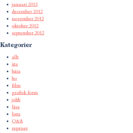
januari 2013
december 2012
november 2012
oktober 2012
september 2012
Kategorier
allt
äta
bära
bo
film
grafisk form
jobb
läsa
lista
Q&A
repriser