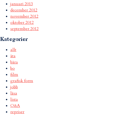
januari 2013
december 2012
november 2012
oktober 2012
september 2012
Kategorier
allt
äta
bära
bo
film
grafisk form
jobb
läsa
lista
Q&A
repriser