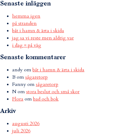
Senaste inläggen
hemma igen
på stranden
båt i hamn & ärta i skida
jag sa vi reste men aldrig var
i dag = på väg
Senaste kommentarer
andy
om
båt i hamn & ärta i skida
B
om
sågaretorp
Fanny
om
sågaretorp
N
om
stora beslut och små skor
Flora
om
bad och bok
Arkiv
augusti 2026
juli 2026