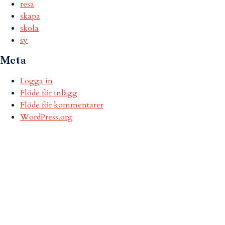
resa
skapa
skola
sy
Meta
Logga in
Flöde för inlägg
Flöde för kommentarer
WordPress.org