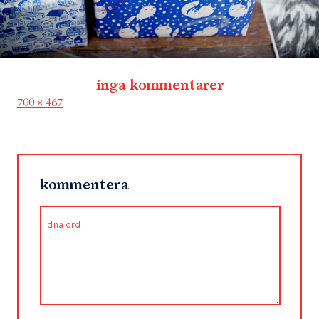
inga kommentarer
Full
700 × 467
size
kommentera