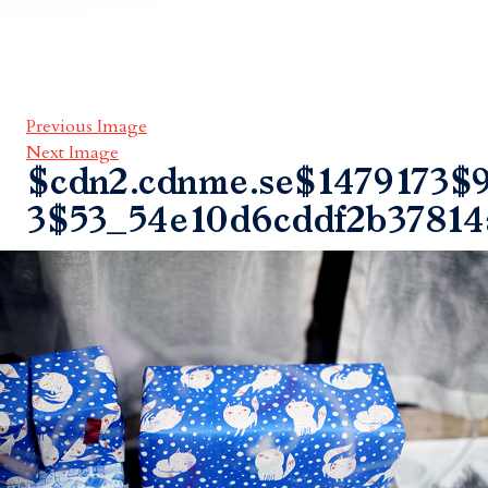
Previous Image
Next Image
$cdn2.cdnme.se$1479173$9
3$53_54e10d6cddf2b37814