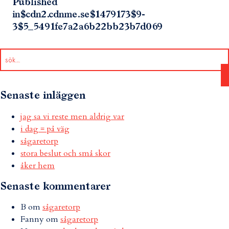
Published
in
$cdn2.cdnme.se$1479173$9-
3$5_5491fe7a2a6b22bb23b7d069
Senaste inläggen
jag sa vi reste men aldrig var
i dag = på väg
sågaretorp
stora beslut och små skor
åker hem
Senaste kommentarer
B
om
sågaretorp
Fanny
om
sågaretorp