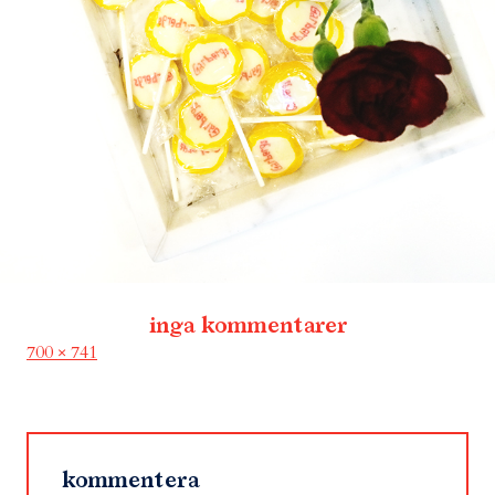
inga kommentarer
Full
700 × 741
size
kommentera