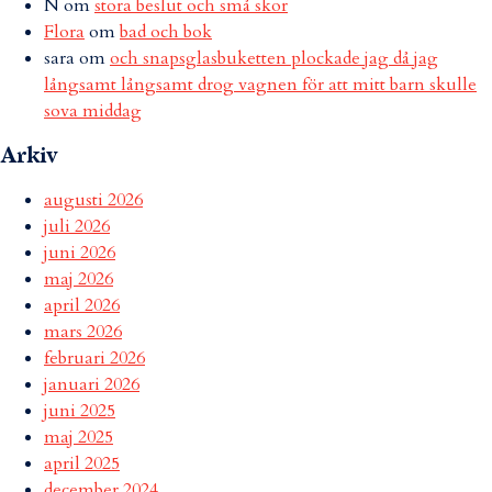
N
om
stora beslut och små skor
Flora
om
bad och bok
sara
om
och snapsglasbuketten plockade jag då jag
långsamt långsamt drog vagnen för att mitt barn skulle
sova middag
Arkiv
augusti 2026
juli 2026
juni 2026
maj 2026
april 2026
mars 2026
februari 2026
januari 2026
juni 2025
maj 2025
april 2025
december 2024