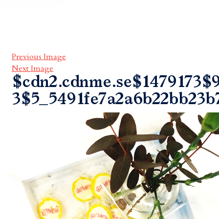
Previous Image
Next Image
$cdn2.cdnme.se$1479173$9
3$5_5491fe7a2a6b22bb23b