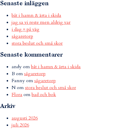
Senaste inläggen
båt i hamn & ärta i skida
jag sa vi reste men aldrig var
i dag = på väg
sågaretorp
stora beslut och små skor
Senaste kommentarer
andy
om
båt i hamn & ärta i skida
B
om
sågaretorp
Fanny
om
sågaretorp
N
om
stora beslut och små skor
Flora
om
bad och bok
Arkiv
augusti 2026
juli 2026