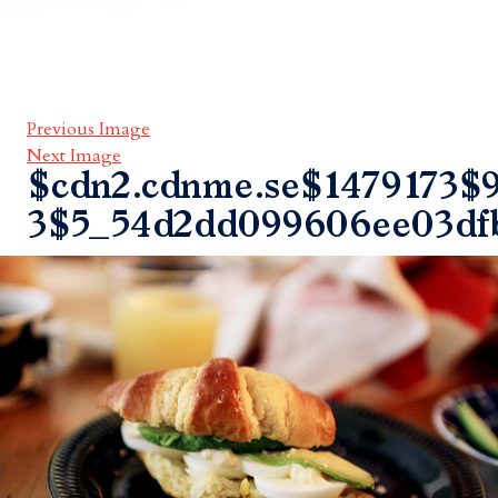
Previous Image
Next Image
$cdn2.cdnme.se$1479173$9
3$5_54d2dd099606ee03df