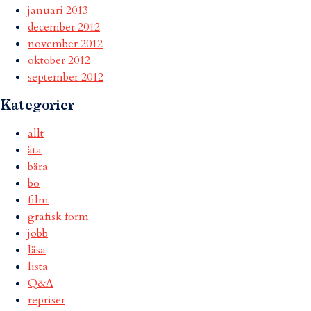
januari 2013
december 2012
november 2012
oktober 2012
september 2012
Kategorier
allt
äta
bära
bo
film
grafisk form
jobb
läsa
lista
Q&A
repriser