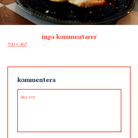
inga kommentarer
Full
700 × 467
size
kommentera