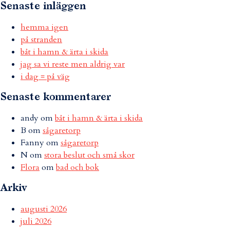
Senaste inläggen
hemma igen
på stranden
båt i hamn & ärta i skida
jag sa vi reste men aldrig var
i dag = på väg
Senaste kommentarer
andy
om
båt i hamn & ärta i skida
B
om
sågaretorp
Fanny
om
sågaretorp
N
om
stora beslut och små skor
Flora
om
bad och bok
Arkiv
augusti 2026
juli 2026