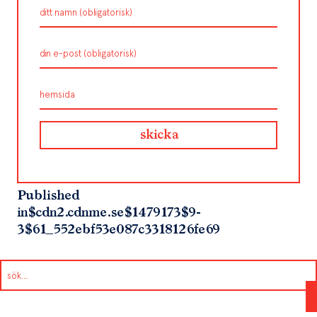
Published
in
$cdn2.cdnme.se$1479173$9-
3$61_552ebf53e087c3318126fe69