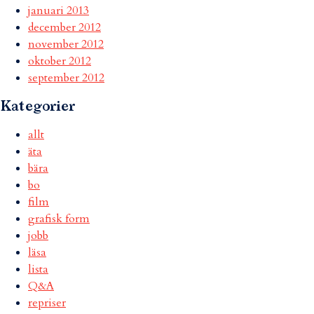
januari 2013
december 2012
november 2012
oktober 2012
september 2012
Kategorier
allt
äta
bära
bo
film
grafisk form
jobb
läsa
lista
Q&A
repriser