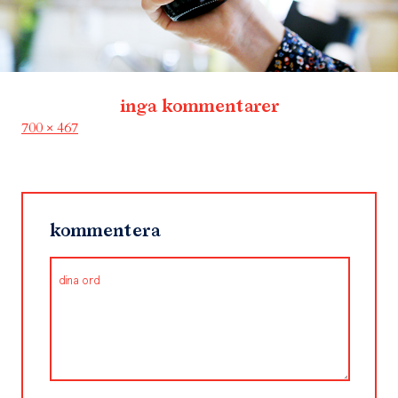
inga kommentarer
Full
700 × 467
size
kommentera