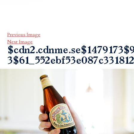
Previous Image
Next Image
$cdn2.cdnme.se$1479173$9
3$61_552ebf53e087c331812