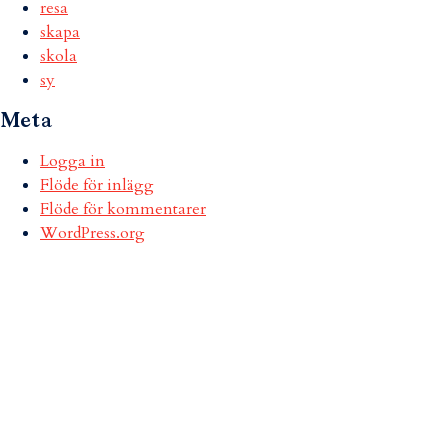
resa
skapa
skola
sy
Meta
Logga in
Flöde för inlägg
Flöde för kommentarer
WordPress.org