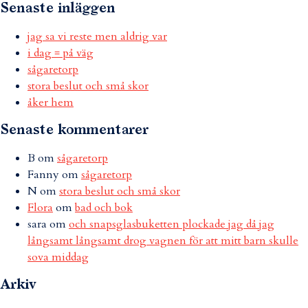
Senaste inläggen
jag sa vi reste men aldrig var
i dag = på väg
sågaretorp
stora beslut och små skor
åker hem
Senaste kommentarer
B
om
sågaretorp
Fanny
om
sågaretorp
N
om
stora beslut och små skor
Flora
om
bad och bok
sara
om
och snapsglasbuketten plockade jag då jag
långsamt långsamt drog vagnen för att mitt barn skulle
sova middag
Arkiv