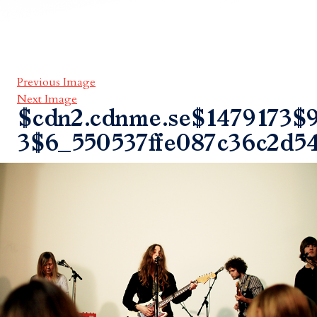
Previous Image
Next Image
$cdn2.cdnme.se$1479173$9
3$6_550537ffe087c36c2d5