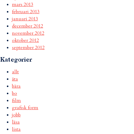
mars 2013
februari 2013
januari 2013
december 2012
november 2012
oktober 2012
september 2012
Kategorier
allt
äta
bära
bo
film
grafisk form
jobb
läsa
lista