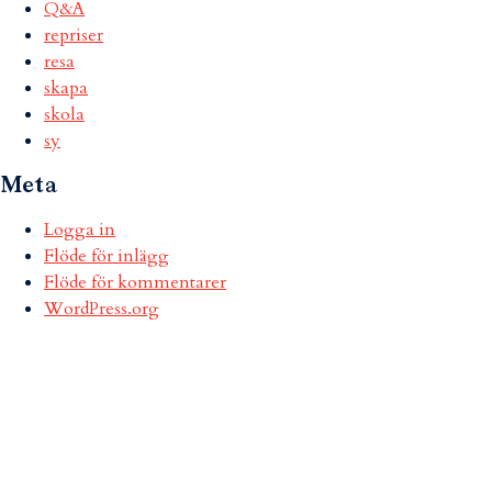
Q&A
repriser
resa
skapa
skola
sy
Meta
Logga in
Flöde för inlägg
Flöde för kommentarer
WordPress.org