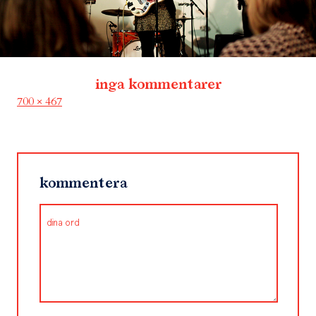
inga kommentarer
Full
700 × 467
size
kommentera