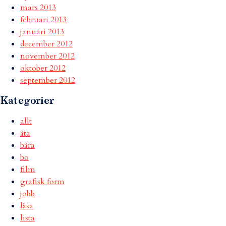
mars 2013
februari 2013
januari 2013
december 2012
november 2012
oktober 2012
september 2012
Kategorier
allt
äta
bära
bo
film
grafisk form
jobb
läsa
lista