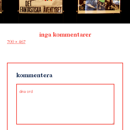
inga kommentarer
Full
700 × 467
size
kommentera