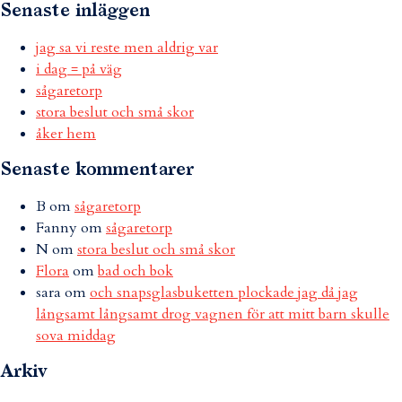
Senaste inläggen
jag sa vi reste men aldrig var
i dag = på väg
sågaretorp
stora beslut och små skor
åker hem
Senaste kommentarer
B
om
sågaretorp
Fanny
om
sågaretorp
N
om
stora beslut och små skor
Flora
om
bad och bok
sara
om
och snapsglasbuketten plockade jag då jag
långsamt långsamt drog vagnen för att mitt barn skulle
sova middag
Arkiv