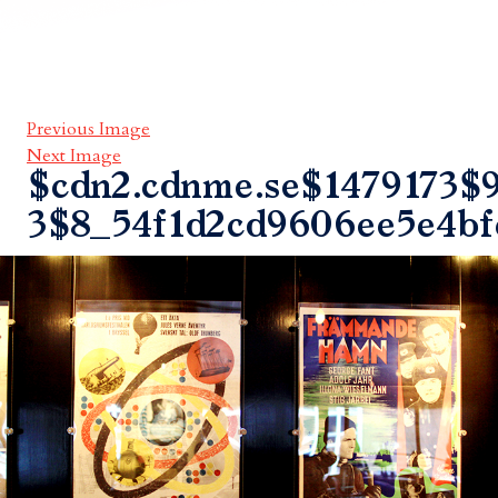
Previous Image
Next Image
$cdn2.cdnme.se$1479173$9
3$8_54f1d2cd9606ee5e4bf