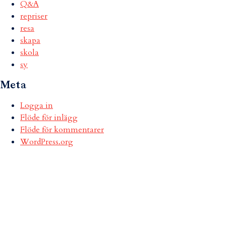
Q&A
repriser
resa
skapa
skola
sy
Meta
Logga in
Flöde för inlägg
Flöde för kommentarer
WordPress.org