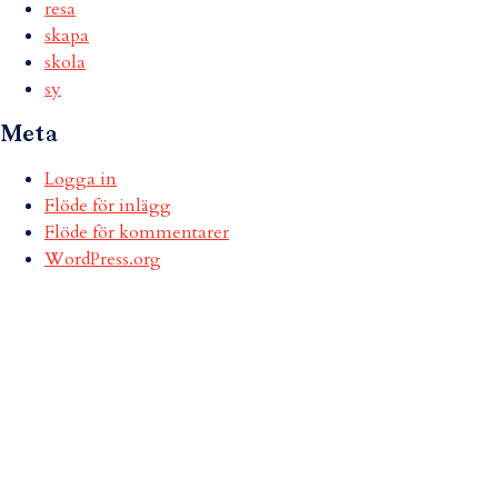
resa
skapa
skola
sy
Meta
Logga in
Flöde för inlägg
Flöde för kommentarer
WordPress.org