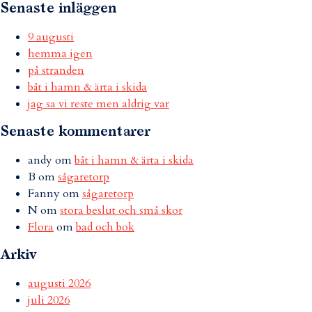
Senaste inläggen
9 augusti
hemma igen
på stranden
båt i hamn & ärta i skida
jag sa vi reste men aldrig var
Senaste kommentarer
andy
om
båt i hamn & ärta i skida
B
om
sågaretorp
Fanny
om
sågaretorp
N
om
stora beslut och små skor
Flora
om
bad och bok
Arkiv
augusti 2026
juli 2026