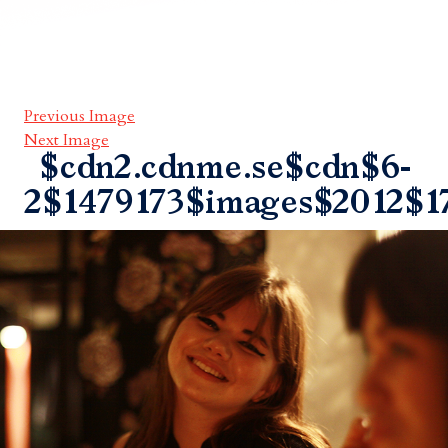
Previous Image
Next Image
$cdn2.cdnme.se$cdn$6-
2$1479173$images$2012$1