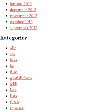
januari 2013
december 2012
november 2012
oktober 2012
september 2012
Kategorier
allt
äta
bära
bo
film
grafisk form
jobb
läsa
lista
Q&A
repriser