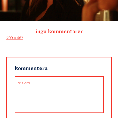
inga kommentarer
Full
700 × 467
size
kommentera