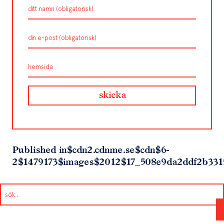
Published in
$cdn2.cdnme.se$cdn$6-
2$1479173$images$2012$17_508e9da2ddf2b33