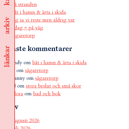
på stranden
båt i hamn & ärta i skida
jag sa vi reste men aldrig var
arkiv
i dag = på väg
sågaretorp
Senaste kommentarer
länkar
andy
om
båt i hamn & ärta i skida
B
om
sågaretorp
Fanny
om
sågaretorp
N
om
stora beslut och små skor
Flora
om
bad och bok
Arkiv
augusti 2026
juli 2026