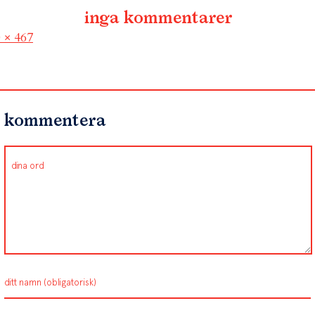
inga kommentarer
l
 × 467
kommentera