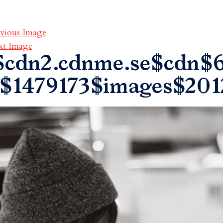
vious Image
xt Image
$cdn2.cdnme.se$cdn$6
$1479173$images$201