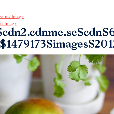
vious Image
xt Image
$cdn2.cdnme.se$cdn$6
$1479173$images$201