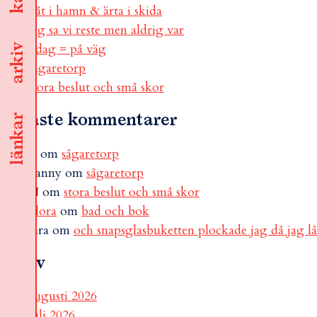
båt i hamn & ärta i skida
jag sa vi reste men aldrig var
i dag = på väg
arkiv
sågaretorp
stora beslut och små skor
Senaste kommentarer
länkar
B
om
sågaretorp
Fanny
om
sågaretorp
N
om
stora beslut och små skor
Flora
om
bad och bok
sara
om
och snapsglasbuketten plockade jag då jag l
Arkiv
augusti 2026
juli 2026