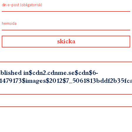
blished in
$cdn2.cdnme.se$cdn$6-
1479173$images$2012$7_5061813bddf2b35fc