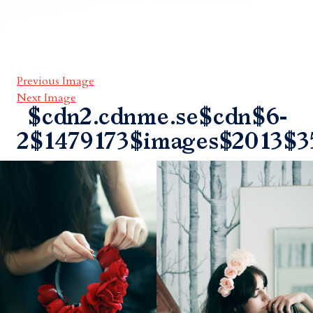
Previous Image
Next Image
$cdn2.cdnme.se$cdn$6-
2$1479173$images$2013$3