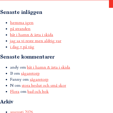
Senaste inläggen
hemma igen
på stranden
båt i hamn & ärta i skida
jag sa vi reste men aldrig var
i dag = på väg
Senaste kommentarer
andy
om
båt i hamn & ärta i skida
B
om
sågaretorp
Fanny
om
sågaretorp
N
om
stora beslut och små skor
Flora
om
bad och bok
Arkiv
augusti 2026