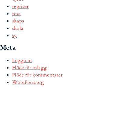
repriser
resa
skapa
skola
sy
Meta
Logga in
Flöde för inlägg
Flöde för kommentarer
WordPress.org