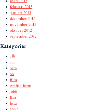
mars 2013
februari 2013
januari 2013
december 2012
november 2012
oktober 2012
september 2012
Kategorier
allt
äta
bära
bo
film
grafisk form
jobb
läsa
lista
Q&A