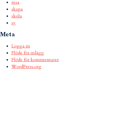
resa
skapa
skola
sy
Meta
Logga in
Flöde för inlägg
Flöde för kommentarer
WordPress.org