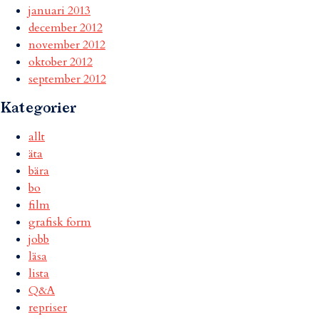
januari 2013
december 2012
november 2012
oktober 2012
september 2012
Kategorier
allt
äta
bära
bo
film
grafisk form
jobb
läsa
lista
Q&A
repriser