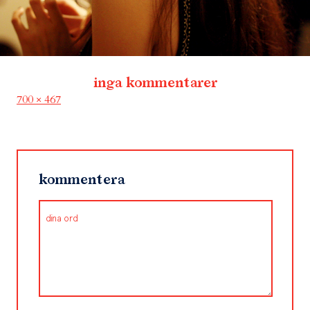
inga kommentarer
Full
700 × 467
size
kommentera