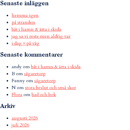
Senaste inläggen
hemma igen
på stranden
båt i hamn & ärta i skida
jag sa vi reste men aldrig var
i dag = på väg
Senaste kommentarer
andy
om
båt i hamn & ärta i skida
B
om
sågaretorp
Fanny
om
sågaretorp
N
om
stora beslut och små skor
Flora
om
bad och bok
Arkiv
augusti 2026
juli 2026