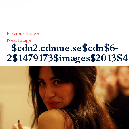
Previous Image
Next Image
$cdn2.cdnme.se$cdn$6-
2$1479173$images$2013$4