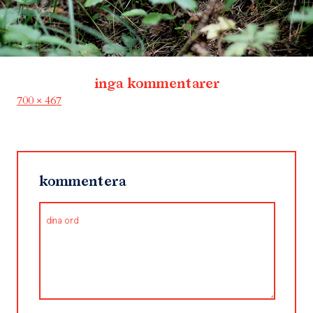
inga kommentarer
Full
700 × 467
size
kommentera