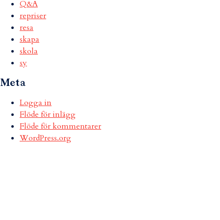
Q&A
repriser
resa
skapa
skola
sy
Meta
Logga in
Flöde för inlägg
Flöde för kommentarer
WordPress.org