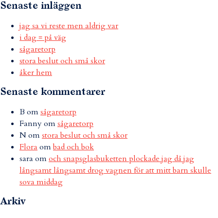
Senaste inläggen
jag sa vi reste men aldrig var
i dag = på väg
sågaretorp
stora beslut och små skor
åker hem
Senaste kommentarer
B
om
sågaretorp
Fanny
om
sågaretorp
N
om
stora beslut och små skor
Flora
om
bad och bok
sara
om
och snapsglasbuketten plockade jag då jag
långsamt långsamt drog vagnen för att mitt barn skulle
sova middag
Arkiv