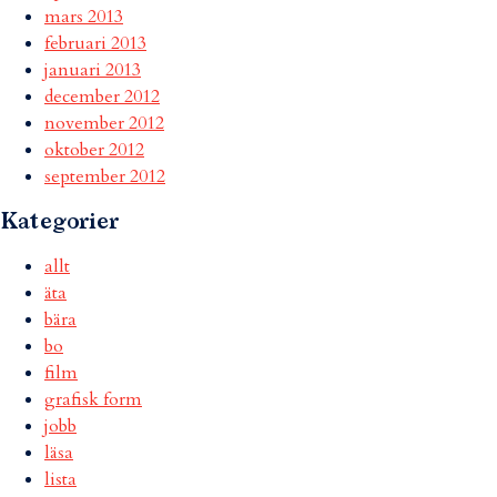
mars 2013
februari 2013
januari 2013
december 2012
november 2012
oktober 2012
september 2012
Kategorier
allt
äta
bära
bo
film
grafisk form
jobb
läsa
lista