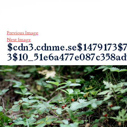
Previous Image
Next Image
$cdn3.cdnme.se$1479173$7
3$10_51e6a477e087c358a