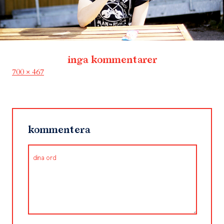
inga kommentarer
Full
700 × 467
size
kommentera