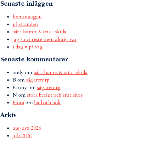
Senaste inläggen
hemma igen
på stranden
båt i hamn & ärta i skida
jag sa vi reste men aldrig var
i dag = på väg
Senaste kommentarer
andy
om
båt i hamn & ärta i skida
B
om
sågaretorp
Fanny
om
sågaretorp
N
om
stora beslut och små skor
Flora
om
bad och bok
Arkiv
augusti 2026
juli 2026