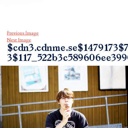
Previous Image
Next Image
$cdn3.cdnme.se$1479173$7
3$117_522b3c589606ee399