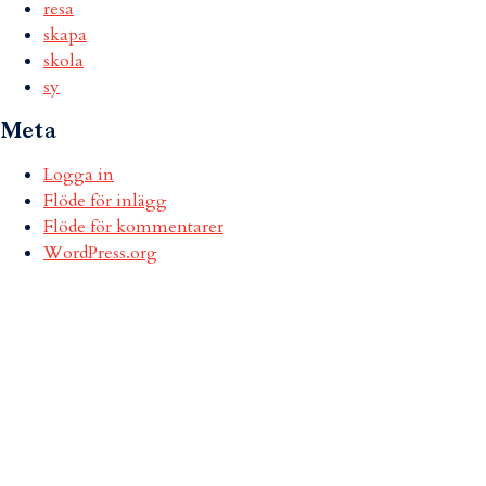
resa
skapa
skola
sy
Meta
Logga in
Flöde för inlägg
Flöde för kommentarer
WordPress.org