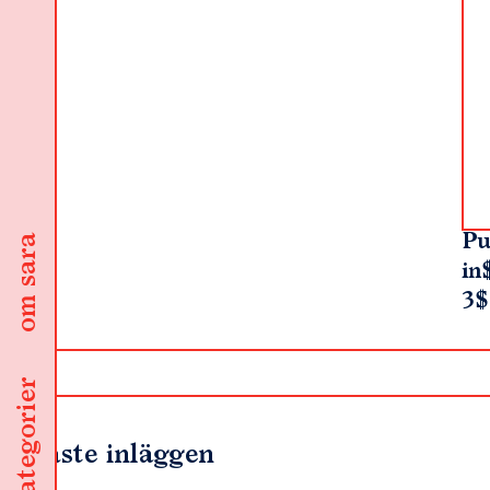
Pu
om sara
in
3$
kategorier
Senaste inläggen