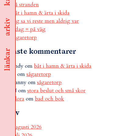
på stranden
båt i hamn & ärta i skida
jag sa vi reste men aldrig var
arkiv
i dag = på väg
sågaretorp
Senaste kommentarer
länkar
andy
om
båt i hamn & ärta i skida
B
om
sågaretorp
Fanny
om
sågaretorp
N
om
stora beslut och små skor
Flora
om
bad och bok
Arkiv
augusti 2026
juli 2026