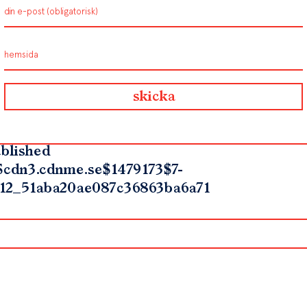
blished
$cdn3.cdnme.se$1479173$7-
12_51aba20ae087c36863ba6a71