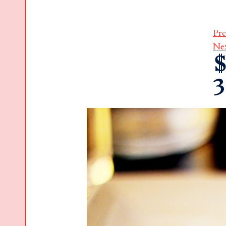
Pre
Ne
$
3