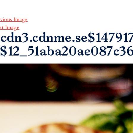
vious Image
xt Image
cdn3.cdnme.se$147917
$12_51aba20ae087c3