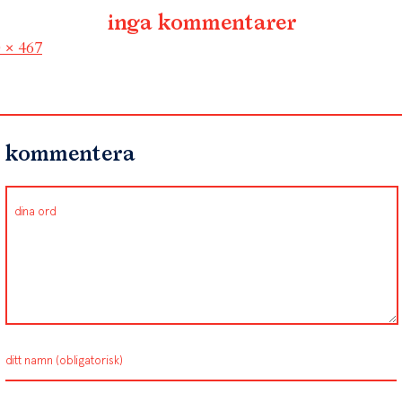
inga kommentarer
l
 × 467
kommentera