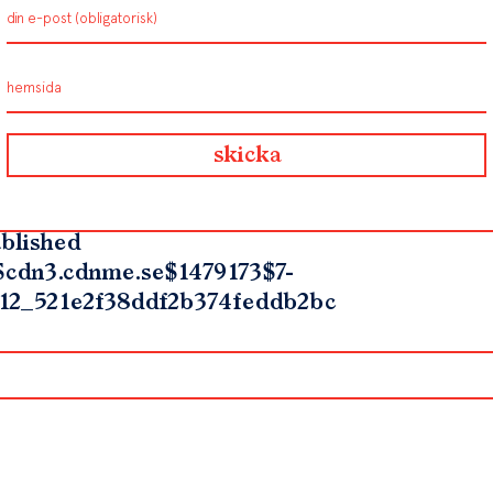
blished
$cdn3.cdnme.se$1479173$7-
12_521e2f38ddf2b374feddb2bc