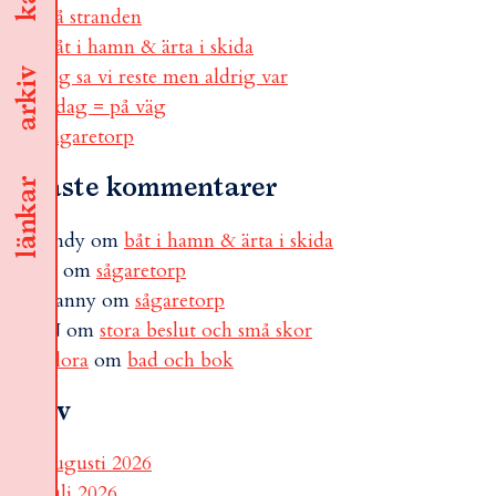
på stranden
båt i hamn & ärta i skida
jag sa vi reste men aldrig var
arkiv
i dag = på väg
sågaretorp
Senaste kommentarer
länkar
andy
om
båt i hamn & ärta i skida
B
om
sågaretorp
Fanny
om
sågaretorp
N
om
stora beslut och små skor
Flora
om
bad och bok
Arkiv
augusti 2026
juli 2026