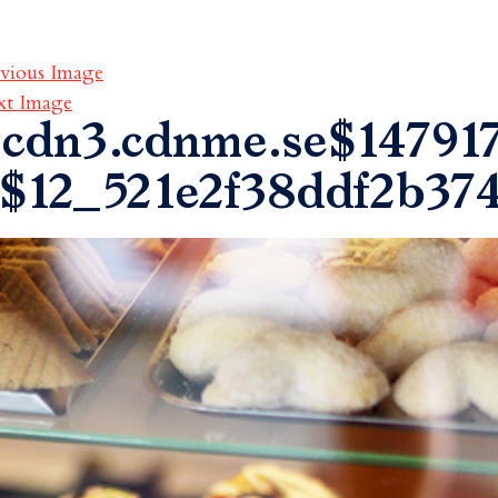
vious Image
xt Image
cdn3.cdnme.se$147917
$12_521e2f38ddf2b37