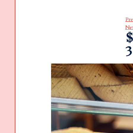
Pre
Ne
$
3