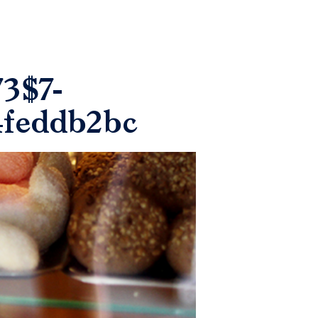
3$7-
4feddb2bc