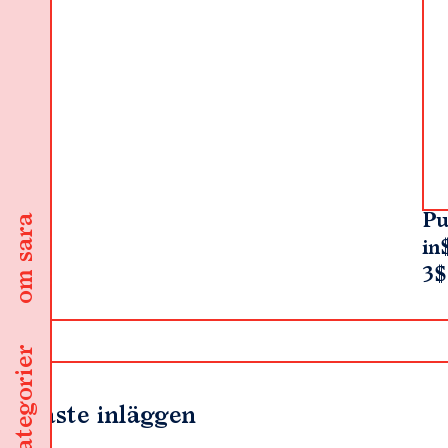
Pu
om sara
in
3$
kategorier
Senaste inläggen