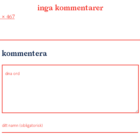
inga kommentarer
l
 × 467
kommentera